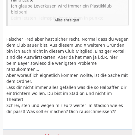
Ich glaube Leverkusen wird immer ein Plastikklub
bleiben!
Beim letzten Heimspiel konnte man in punkto
Alles anzeigen
Stimmung eine Stecknadel fallen hören!!!!
Als mein Kind anfing zu klatschen,sich hinzustellen,um
Stimung zu machen wurde es direkt von einem
Falscher Fred aber hast sicher recht. Normal dass du wegen
Volunteer zum Hinsetzen aufgefordert!
dem Club sauer bist. Aus diesem und X weiteren Gründen
Ich sagte nur zu ihm dass wir wieder leise sein würden
bin ich auch nicht in diesem Club Mitglied. Einziger Vorteil
und darauf hin nickte er zufrieden,seiner
sind die Auswärtskarten. Aber da hat man ja i.d.R. hier
Holzhäuserichen Art sehr wohl bewusst!!
beim Bayer sowieso die wenigsten Probleme
Auch bin ich im Bayer 04 Club eingetreten. Das ist jetzt
ranzukommen...
eine super Sache. Man bekommt als angekündigtes
Aber worauf ich eignetlich kommen wollte, ist die Sache mit
Begrüssungsgeschenk: "Nichts"!!!!!!
dem Ordner.
Und des weiteren bekommt man als Service auch:
Lass dir nicht immer alles gefallen was die so Halbaffen dir
"Nichts"!
eintrichtern wollen. Du bist im Stadion und nicht im
Ach so ich vergass! Man bekommt den Stadionkurier als
Theater!
pdf-Datei per e-mail zugesandt!! Das ist doch schon mal
Schrei, steh und wegen mir Furz weiter im Stadion wie es
was für einen Klub der sein Stadion für 100 Millionen
dir passt! Was soll er machen? Dich rausschmeissen??
Euro umbaut!! Danke Bayer 04!!!
Weiter so!!!
Ich bin sicher kein Einzelfall!!