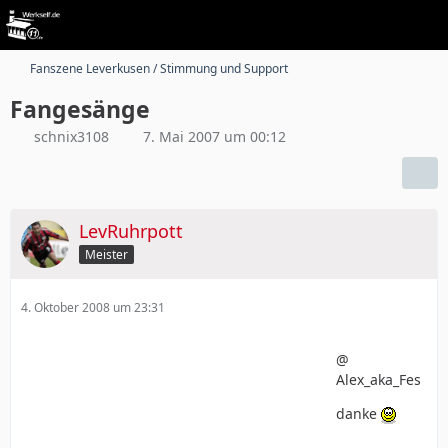
Fanszene Leverkusen / Stimmung und Support
Fangesänge
schnix3108
7. Mai 2007 um 00:12
LevRuhrpott
Meister
4. Oktober 2008 um 23:31
@
Alex_aka_Fes
danke