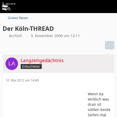
Grüner Rasen
Der Köln-THREAD
Archiv5
9. November 2006 um 12:11
Langzeitgedächtnis
Erleuchteter
10. Mai 2012 um 14:40
Wenn da
wirklich was
dran ist
sollten beide
Seiten mal