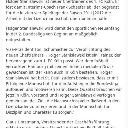
Holger Stanislawski ist neuer Cheftrainer des 1. FC Köln. Er
löst damit Interims-Coach Frank Schaefer ab, der begrenzt
für die letzten vier Spieltage der Saison 2011|2012 die
Arbeit mit der Lizenzmannschaft übernommen hatte.
Holger Stanislawski wird damit den sportlichen Neuanfang
in der 2. Bundesliga von Beginn an maßgeblich
mitgestalten.
Vize-Präsident Toni Schumacher zur Verpflichtung des
neuen Cheftrainers: „Holger Stanislawski ist ein Trainer, der
hervorragend zum 1. FC Köln passt. Wer dem fußball-
verrückten Hamburg mit seinem hohen medialen Druck
gewachsen ist, der kann auch in Köln bestehen. Holger
Stanislawski hat bei St. Pauli zudem bewiesen, dass er mit
Erfolg eine Mannschaft für den Aufstieg in die Bundesliga
aufbauen und motivieren kann. Diese Qualität brauchen wir
jetzt in Köln. Vorstand und Holger Stanislawski verfolgen
gemeinsam das Ziel, die Nachwuchsspieler fließend in den
Lizenzkader zu integrieren und in der Mannschaft für
Disziplin und Charakter zu sorgen.“
Claus Horstmann, Vorsitzender der Geschäftsführung,
erklärte dazu: „Holger Stanislawski ist ein Fußball-Lehrer