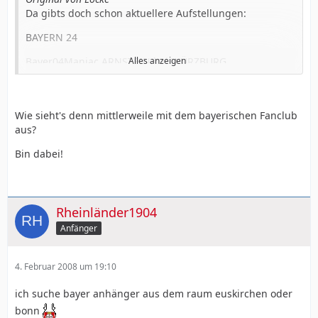
Da gibts doch schon aktuellere Aufstellungen:
BAYERN 24
Bayer04Maniac ARNSTEIN bei WÜRZBURG
Alles anzeigen
Haemoglobin AUGSBURG
Papst Kaiser AUGSBURG
island of wonder BAMBERG
Wie sieht's denn mittlerweile mit dem bayerischen Fanclub
Klose Bayreuth
aus?
BayerBjörn FREYUNG bei PASSAU
Brit GLONN bei MÜNCHEN
Bin dabei!
PSRNS HUISHEIM/NÖRDLINGER RIES
Berbatov KEMPTEN
Bayer 04 junkie KITZINGEN
Natalie KULMBACH
Rheinländer1904
Bayer-Häschen LANDSHUT
Anfänger
Baresi MÜNCHEN
Matthias MÜNCHEN
sdt105 MÜNCHEN
4. Februar 2008 um 19:10
lev-freak MüNCHEN-GRÄFELING
SechsZuNull NÜRNBERG
ich suche bayer anhänger aus dem raum euskirchen oder
Bayer - Girl Vroni OETTINGEN/NÖRDLINGER RIES
bonn
Quaeralskritiker PARSBERG bei REGENSBURG