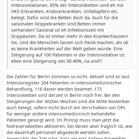
Intensivstationen. 85% der Intensivbetten sind eh mit
HKS-Erkrankten, Krebserkrankten, Unfallopfern etc.
belegt. Dafür sind die Betten doch da. Auch für die
saisonalen Grippekranken sind Betten immer
vorhanden! Saisonal ist eh Infektionszeit mit
Grippeviren. Da ist immer mehr in den Krankenhäusern
los. Und die Menschen lassen sich Panik machen, als ob
es keine Krankheiten auf der Welt geben würde. Eine
Steigerung auf 100 Patienten in der Intensivstation ist
eben eine Steigerung von 30-40%, na und?!
Die Zahlen für Berlin stimmen so nicht. Aktuell sind es laut
Intensivregister 204 Patienten in intensivmedizinischer
Behandlung, 116 davon werden beatmet. 173
Intensivbetten sind derzeit in Berlin noch frei. Bei den
Steigerungen der letzten Wochen sind die Mitte November
auch belegt, sofern nicht durch ein Verschieben von OPs
für weniger andere intensivmedizinisch behandelte
Patienten gesorgt wird. Im Prinzip muss man jetzt die
Notreservebetten aktivieren, bei denen aber fraglich ist, wie
die dauerhaft personell abgedeckt werden sollen.
Angesichts der Tatsache, dass wir erst Anfang November