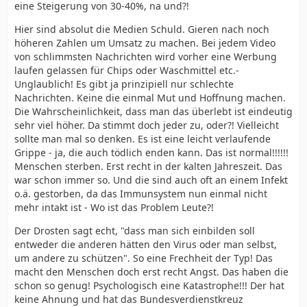
eine Steigerung von 30-40%, na und?!
Hier sind absolut die Medien Schuld. Gieren nach noch
höheren Zahlen um Umsatz zu machen. Bei jedem Video
von schlimmsten Nachrichten wird vorher eine Werbung
laufen gelassen für Chips oder Waschmittel etc.-
Unglaublich! Es gibt ja prinzipiell nur schlechte
Nachrichten. Keine die einmal Mut und Hoffnung machen.
Die Wahrscheinlichkeit, dass man das überlebt ist eindeutig
sehr viel höher. Da stimmt doch jeder zu, oder?! Vielleicht
sollte man mal so denken. Es ist eine leicht verlaufende
Grippe - ja, die auch tödlich enden kann. Das ist normal!!!!!!
Menschen sterben. Erst recht in der kalten Jahreszeit. Das
war schon immer so. Und die sind auch oft an einem Infekt
o.ä. gestorben, da das Immunsystem nun einmal nicht
mehr intakt ist - Wo ist das Problem Leute?!
Der Drosten sagt echt, "dass man sich einbilden soll
entweder die anderen hätten den Virus oder man selbst,
um andere zu schützen". So eine Frechheit der Typ! Das
macht den Menschen doch erst recht Angst. Das haben die
schon so genug! Psychologisch eine Katastrophe!!! Der hat
keine Ahnung und hat das Bundesverdienstkreuz