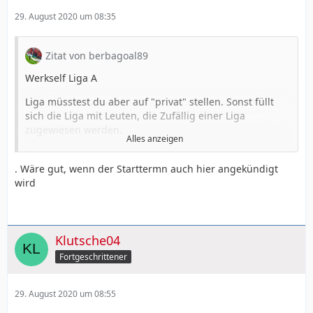
29. August 2020 um 08:35
Zitat von berbagoal89
Werkself Liga A
Liga müsstest du aber auf "privat" stellen. Sonst füllt
sich die Liga mit Leuten, die Zufällig einer Liga
zugewiesen werden.
Alles anzeigen
. Wäre gut, wenn der Starttermn auch hier angekündigt
Edit: nachfolgend ein Link zu einer Doodle Abfrage
wird
bezüglich des Ligastarts (Liga A). Bitte die Teilnehmer
der Liga gerne abstimmen, wann wir nächste Woche
genau starten wollen (Mehrfach Nennung möglich).
Klutsche04
Fortgeschrittener
https://doodle.com/poll/2pxh72b4s98a5r56
29. August 2020 um 08:55