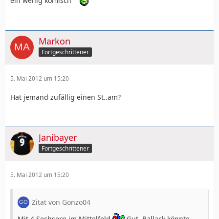
ein wenig komisch
Markon
Fortgeschrittener
5. Mai 2012 um 15:20
Hat jemand zufällig einen St..am?
Janibayer
Fortgeschrittener
5. Mai 2012 um 15:20
Zitat von Gonzo04
Mit 4 Sechsern im Mittelfeld
Gut, Ballack könnte