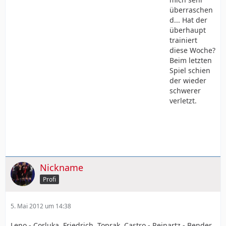
überraschen
d... Hat der
überhaupt
trainiert
diese Woche?
Beim letzten
Spiel schien
der wieder
schwerer
verletzt.
Nickname
Profi
5. Mai 2012 um 14:38
Leno - Corluka, Friedrich, Toprak, Castro - Reinartz - Bender,