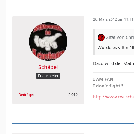
26. März 2012 um 19:11
Zitat von Ch
Würde es vllt n 
Dazu wird der Mäthe
Schädel
Erleuchteter
I AM FAN
I don`t fight!!
Beiträge
2.910
http://www.realsch