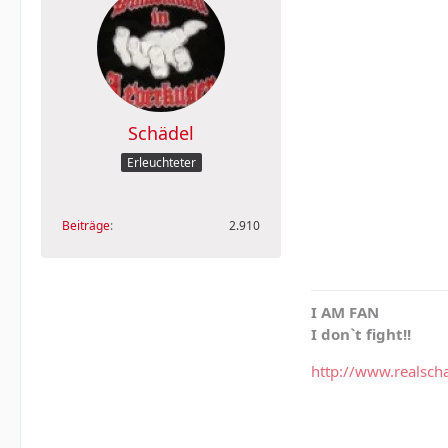
Schädel
Erleuchteter
Beiträge
2.910
I AM FAN
I don`t fight!!
http://www.realsch