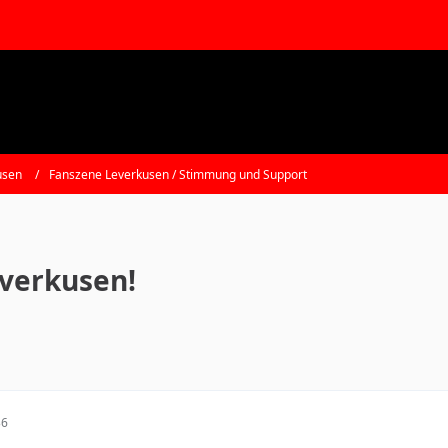
usen
Fanszene Leverkusen / Stimmung und Support
verkusen!
36