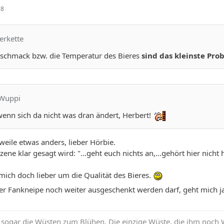
58
rerkette
eschmack bzw. die Temperatur des Bieres
sind das kleinste Pro
-Wuppi
enn sich da nicht was dran ändert, Herbert!
weile etwas anders, lieber Hörbie.
ne klar gesagt wird: "...geht euch nichts an,...gehört hier nicht h
ich doch lieber um die Qualität des Bieres.
r Fankneipe noch weiter ausgeschenkt werden darf, geht mich ja
sogar die Wüsten zum Blühen. Die einzige Wüste, die ihm noch Wid