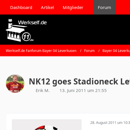
Dashboard
Artikel
Mitglieder
Forum
Werkself.de Fanforum Bayer 04 Leverkusen
Forum
Bayer 04 Leverk
NK12 goes Stadioneck Le
Erik M.
13. Juni 2011 um 21:55
28. August 2011 um 10: