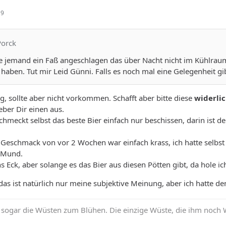
19
Porck
te jemand ein Faß angeschlagen das über Nacht nicht im Kühlraum
aben. Tut mir Leid Günni. Falls es noch mal eine Gelegenheit gibt,
g, sollte aber nicht vorkommen. Schafft aber bitte diese
widerli
eber Dir einen aus.
chmeckt selbst das beste Bier einfach nur beschissen, darin ist 
Geschmack von vor 2 Wochen war einfach krass, ich hatte selbst 
 Mund.
 Eck, aber solange es das Bier aus diesen Pötten gibt, da hole i
, das ist natürlich nur meine subjektive Meinung, aber ich hatte d
sogar die Wüsten zum Blühen. Die einzige Wüste, die ihm noch Wid