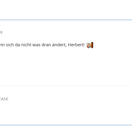
38
n sich da nicht was dran ändert, Herbert!
FAN!