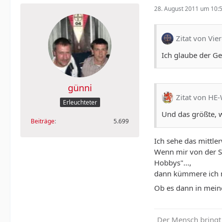
28. August 2011 um 10:
Zitat von Vie
Ich glaube der G
günni
Zitat von HE
Erleuchteter
Und das größte, w
Beiträge
5.699
Ich sehe das mittler
Wenn mir von der Sze
Hobbys"...,
dann kümmere ich m
Ob es dann in meine
„Der Mensch bringt 