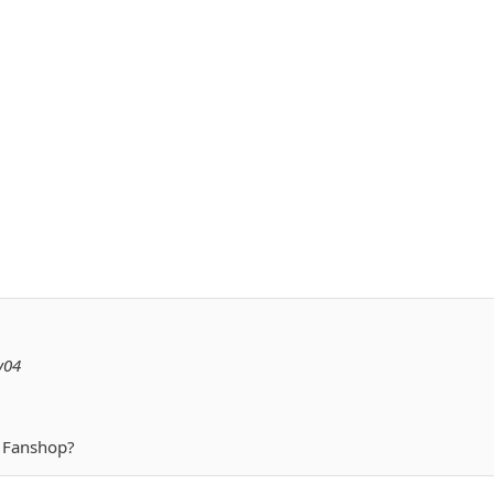
y04
r Fanshop?