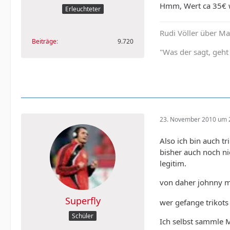
Hmm, Wert ca 35€ wü
Erleuchteter
Rudi Völler über Ma
Beiträge
9.720
"Was der sagt, geht
23. November 2010 um 
Also ich bin auch t
bisher auch noch ni
legitim.
von daher johnny ma
Superfly
wer gefange trikots 
Schüler
Ich selbst sammle M