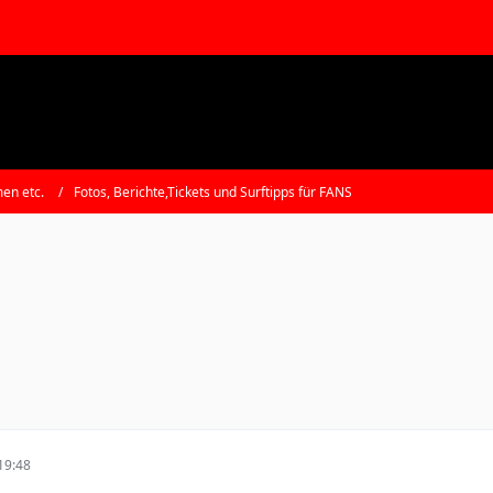
en etc.
Fotos, Berichte,Tickets und Surftipps für FANS
19:48