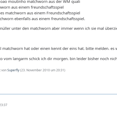
n joao moutinho matchworn aus der WM quali
worn aus einem freundschaftsspiel
es matchworn aus einem Freundschaftsspiel
hworn ebenfalls aus einem freundschaftsspiel.
e knüller unter den matchworn aber immer wenn ich sie mal über
al matchworn hat oder einen kennt der eins hat. bitte melden. 
oto vom langarm schick ich dir morgen. bin leider bisher noch n
zt von
Superfly
(
23. November 2010 um 20:31
)
23:37