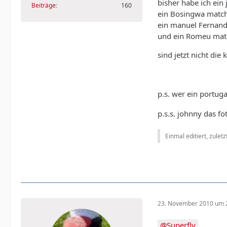
bisher habe ich ei
Beiträge
160
ein Bosingwa match
ein manuel Fernand
und ein Romeu matc
sind jetzt nicht di
p.s. wer ein portug
p.s.s. johnny das f
Einmal editiert, zulet
23. November 2010 um 
Superfly