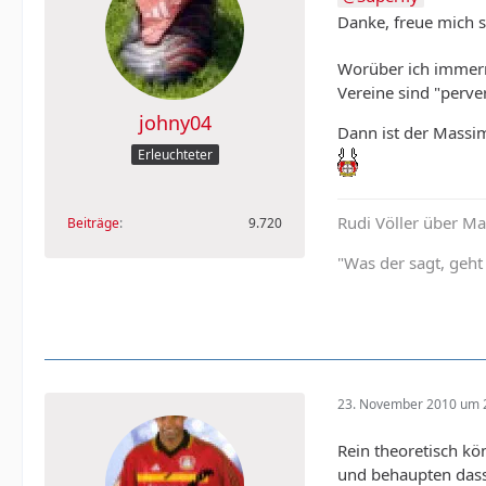
Danke, freue mich s
Worüber ich immer
Vereine sind "perve
johny04
Dann ist der Massim
Erleuchteter
Rudi Völler über Ma
Beiträge
9.720
"Was der sagt, geht
23. November 2010 um 
Rein theoretisch kö
und behaupten dass