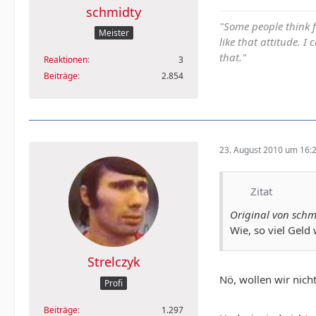
schmidty
"Some people think fo
Meister
like that attitude. 
that."
Reaktionen
3
Beiträge
2.854
23. August 2010 um 16:
Zitat
Original von schm
Wie, so viel Geld
Strelczyk
Nö, wollen wir nich
Profi
Beiträge
1.297