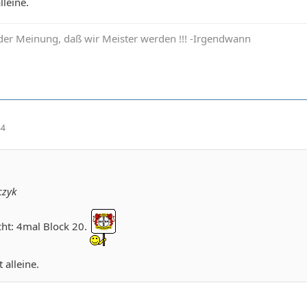
lleine.
der Meinung, daß wir Meister werden !!! -Irgendwann
44
czyk
cht: 4mal Block 20.
 alleine.