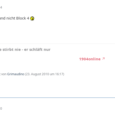
14
und nicht Block 4
 stirbt nie - er schläft nur
1904online
zt von
Grimaudino
(
23. August 2010 um 16:17
)
20