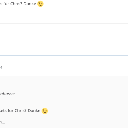
ts für Chris? Danke
.
04
enhasser
ckets für Chris? Danke
...