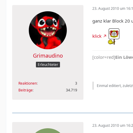
23. August 2010 um 16:
ganz klar Block 20 
klick
Grimaudino
[color=red]
Ein Löwe
Erleuchteter
Reaktionen
3
Einmal editiert, zulet
Beiträge
34.719
23. August 2010 um 16: