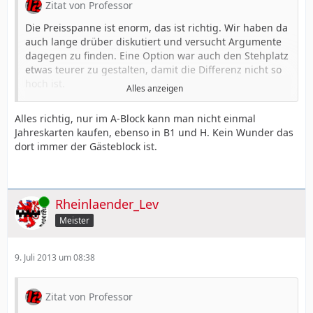
Zitat von Professor
Die Preisspanne ist enorm, das ist richtig. Wir haben da
auch lange drüber diskutiert und versucht Argumente
dagegen zu finden. Eine Option war auch den Stehplatz
etwas teurer zu gestalten, damit die Differenz nicht so
hoch ist.
Alles anzeigen
Allerdings stand dann der Preis schon in der
Pressemitteilung zum Umbau, was ich so nicht erwartet
Alles richtig, nur im A-Block kann man nicht einmal
hatte.
Jahreskarten kaufen, ebenso in B1 und H. Kein Wunder das
Die 330 € im Sitzplatz sind eine logische Konsequenz
dort immer der Gästeblock ist.
aus dem kompletten BayArena Preisgefüge. Die
Erhöhung im Vergleich zum D-Block letzte Saison war
ein Muss, denn die alte D-Preiskategorie beinhaltete
eine Fanblockermäßigung auf den eigentlich
Online
Rheinlaender_Lev
regulären 330 € Preis. Nur der D-Block hat alles
Meister
gemacht nur keine Fanblockermäßigung gerechtfertigt.
Ein weiterer Vorteil dieser Preiserhöhung bzw. der
Angleichung an den E-Block ist der
9. Juli 2013 um 08:38
Fluktuationsgedanke. Für Leute aus den Blöcken B und
A ist dieser Preis immer noch günstiger als in ihren
bisherigen Blöcken und setzt somit einen Anreiz für
Zitat von Professor
viele in den