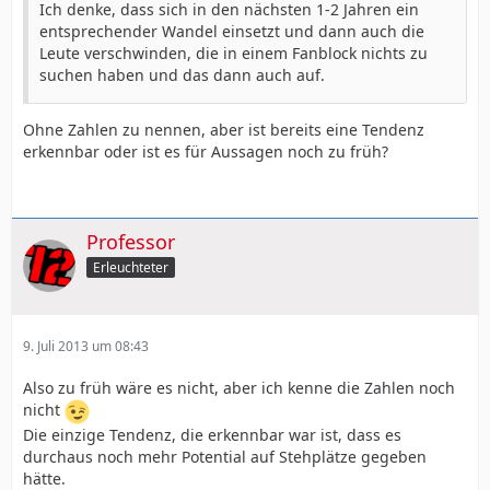
Ich denke, dass sich in den nächsten 1-2 Jahren ein
Fanblock zu kommen. Ich denke, dass sich in den
entsprechender Wandel einsetzt und dann auch die
nächsten 1-2 Jahren ein entsprechender Wandel
Leute verschwinden, die in einem Fanblock nichts zu
einsetzt und dann auch die Leute verschwinden, die in
suchen haben und das dann auch auf.
einem Fanblock nichts zu suchen haben und das dann
auch auf den Sitzplätzen merken werden, dass sie -
sofern sie Fußball im Sitzen konsumieren wollen (was
Ohne Zahlen zu nennen, aber ist bereits eine Tendenz
durchaus deren gutes Recht ist) -
das halt in den
erkennbar oder ist es für Aussagen noch zu früh?
Blöcken A,B und F tun können
.
Professor
Erleuchteter
9. Juli 2013 um 08:43
Also zu früh wäre es nicht, aber ich kenne die Zahlen noch
nicht
Die einzige Tendenz, die erkennbar war ist, dass es
durchaus noch mehr Potential auf Stehplätze gegeben
hätte.