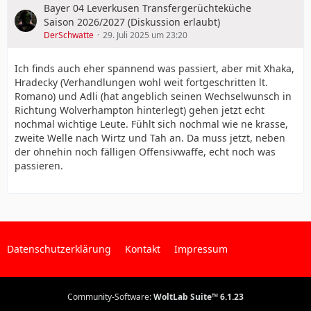
Bayer 04 Leverkusen Transfergerüchteküche
Saison 2026/2027 (Diskussion erlaubt)
DerSchwatte
29. Juli 2025 um 23:20
Ich finds auch eher spannend was passiert, aber mit Xhaka,
Hradecky (Verhandlungen wohl weit fortgeschritten lt.
Romano) und Adli (hat angeblich seinen Wechselwunsch in
Richtung Wolverhampton hinterlegt) gehen jetzt echt
nochmal wichtige Leute. Fühlt sich nochmal wie ne krasse,
zweite Welle nach Wirtz und Tah an. Da muss jetzt, neben
der ohnehin noch fälligen Offensivwaffe, echt noch was
passieren.
Datenschutzerklärung
Kontakt
Impressum
Community-Software:
WoltLab Suite™ 6.1.23