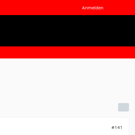
Anmelden
e
#141