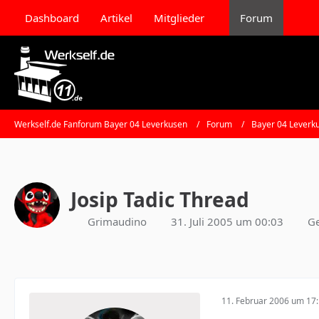
Dashboard
Artikel
Mitglieder
Forum
Werkself.de Fanforum Bayer 04 Leverkusen
Forum
Bayer 04 Leverk
Josip Tadic Thread
Grimaudino
31. Juli 2005 um 00:03
Ge
11. Februar 2006 um 17