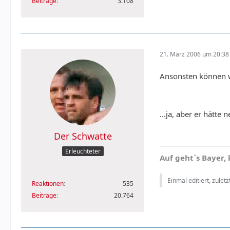
Beiträge
3.108
21. März 2006 um 20:38
Ansonsten können w
...ja, aber er hätt
Der Schwatte
Erleuchteter
Auf geht`s Bayer,
Einmal editiert, zulet
Reaktionen
535
Beiträge
20.764