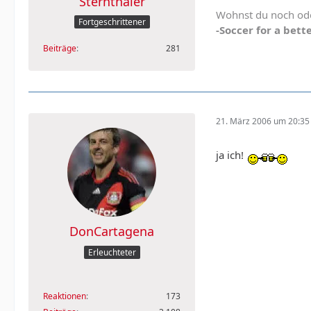
Sternthaler
Wohnst du noch ode
Fortgeschrittener
-Soccer for a bette
Beiträge
281
21. März 2006 um 20:35
ja ich!
DonCartagena
Erleuchteter
Reaktionen
173