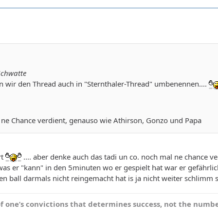
Schwatte
 wir den Thread auch in "Sternthaler-Thread" umbenennen....
tte ne Chance verdient, genauso wie Athirson, Gonzo und Papa
rt
.... aber denke auch das tadi un co. noch mal ne chance v
as er "kann" in den 5minuten wo er gespielt hat war er gefährlich
 den ball darmals nicht reingemacht hat is ja nicht weiter schlim
 of one’s convictions that determines success, not the numb