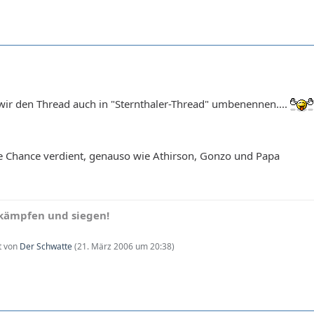
ir den Thread auch in "Sternthaler-Thread" umbenennen....
e ne Chance verdient, genauso wie Athirson, Gonzo und Papa
 kämpfen und siegen!
zt von
Der Schwatte
(
21. März 2006 um 20:38
)