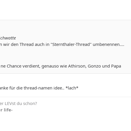
Schwatte
 wir den Thread auch in "Sternthaler-Thread" umbenennen....
tte ne Chance verdient, genauso wie Athirson, Gonzo und Papa
anke für die thread-namen idee.. *lach*
r LEVst du schon?
r life-