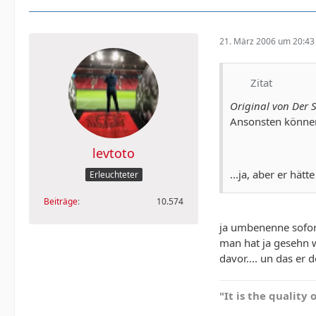
21. März 2006 um 20:43
Zitat
Original von Der 
Ansonsten können
levtoto
...ja, aber er hä
Erleuchteter
Beiträge
10.574
ja umbenenne sofo
man hat ja gesehn w
davor.... un das er
"It is the quality