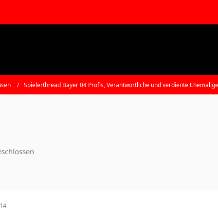
usen
Spielerthread Bayer 04 Profis, Verantwortliche und verdiente Ehemalig
schlossen
:14