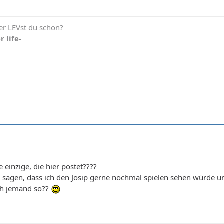
r LEVst du schon?
r life-
e einzige, die hier postet????
l sagen, dass ich den Josip gerne nochmal spielen sehen würde u
och jemand so??