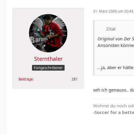
21. März 2006 um 20:43
Zitat
Original von Der 
Ansonsten können
Sternthaler
...ja, aber er hä
Fortgeschrittener
Beiträge
281
seh ich genauso.. d
Wohnst du noch ode
-Soccer for a bette