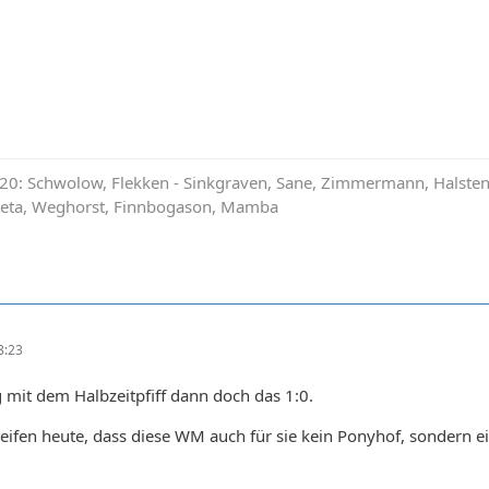
0: Schwolow, Flekken - Sinkgraven, Sane, Zimmermann, Halstenbe
ateta, Weghorst, Finnbogason, Mamba
8:23
 mit dem Halbzeitpfiff dann doch das 1:0.
reifen heute, dass diese WM auch für sie kein Ponyhof, sondern e