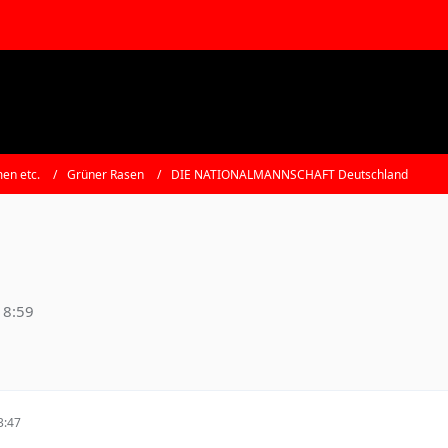
en etc.
Grüner Rasen
DIE NATIONALMANNSCHAFT Deutschland
18:59
3:47