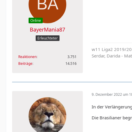
Online
BayerMania87
Erleuchteter
w11 Liga2 2019/202
Serdar, Darida - M
Reaktionen
3.751
Beiträge
14.516
9. Dezember 2022 um 1
In der Verlängerung
Die Brasilianer beg