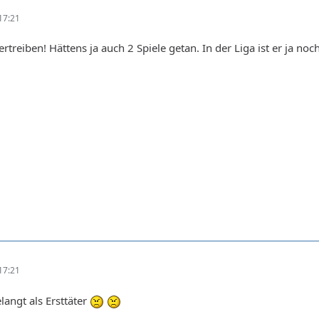
17:21
treiben! Hättens ja auch 2 Spiele getan. In der Liga ist er ja no
17:21
langt als Ersttäter