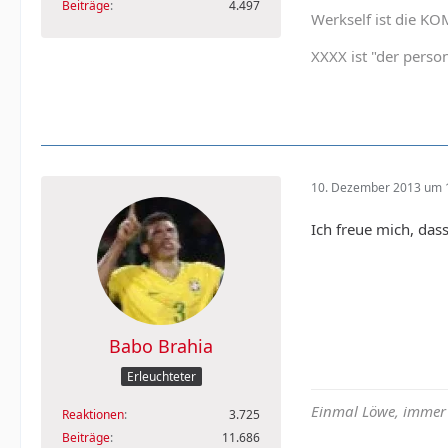
Beiträge
4.497
Werkself ist die K
XXXX ist "der person
10. Dezember 2013 um 
Ich freue mich, das
Babo Brahia
Erleuchteter
Einmal Löwe, immer
Reaktionen
3.725
Beiträge
11.686