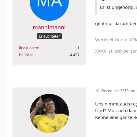
Es ist ungehörig,
geht nur darum bei 
mannimanni
Erleuchteter
Werkself ist die K
Reaktionen
1
XXXX ist "der person
Beiträge
4.497
10. Dezember 2013 um 
Uns nimmt auch reg
Und? Muss ich dann
Kenne eine ganze Re