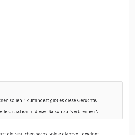
en sollen ? Zumindest gibt es diese Gerüchte.
ielleicht schon in dieser Saison zu "verbrennen"...
t die restlichen sechs Spiele glanzvoll gewinnt.