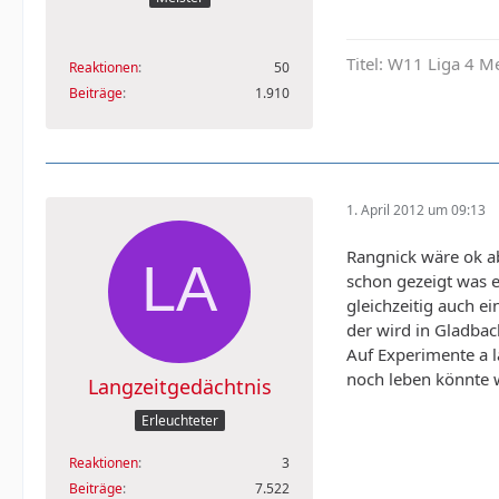
Titel: W11 Liga 4 
Reaktionen
50
Beiträge
1.910
1. April 2012 um 09:13
Rangnick wäre ok ab
schon gezeigt was e
gleichzeitig auch e
der wird in Gladbac
Auf Experimente a l
noch leben könnte w
Langzeitgedächtnis
Erleuchteter
Reaktionen
3
Beiträge
7.522