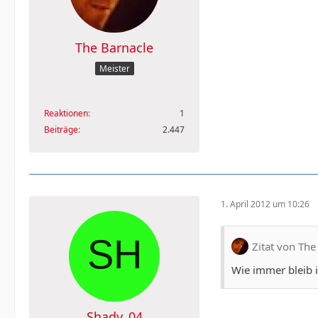
The Barnacle
Meister
Reaktionen
1
Beiträge
2.447
1. April 2012 um 10:26
Zitat von The
Wie immer bleib i
Shady_04