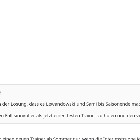
f
on der Lösung, dass es Lewandowski und Sami bis Saisonende mach
n Fall sinnvoller als jetzt einen festen Trainer zu holen und den v
 einen neuen Trainer ab Sommer nur, wenn die Interimstruppe jetz