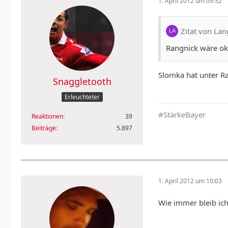
1. April 2012 um 09:52
Zitat von Lan
Rangnick wäre ok 
Slomka hat unter Ra
Snaggletooth
Erleuchteter
#StärkeBayer
Reaktionen
39
Beiträge
5.897
1. April 2012 um 10:03
Wie immer bleib ich