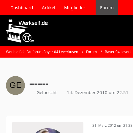
Dashboard
Artikel
Mitglieder
Forum
Werkself.de Fanforum Bayer 04 Leverkusen
Forum
Bayer 04 Leverk
-------
Geloescht
14. Dezember 2010 um 22:51
31. März 2012 um 21:38