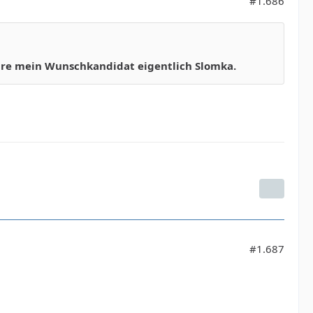
#1.686
äre mein Wunschkandidat eigentlich Slomka.
#1.687