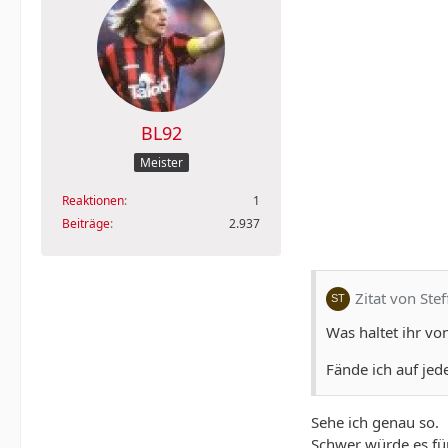
BL92
Meister
Reaktionen
1
Beiträge
2.937
Zitat von Stef
Was haltet ihr v
Fände ich auf jede
Sehe ich genau so.
Schwer würde es für