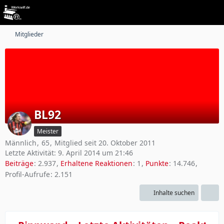
Mitglieder
BL92
Meister
Männlich
65
Mitglied seit 20. Oktober 2011
Letzte Aktivität:
9. April 2014 um 21:46
Beiträge
2.937
Erhaltene Reaktionen
1
Punkte
14.746
Profil-Aufrufe
2.151
Inhalte suchen