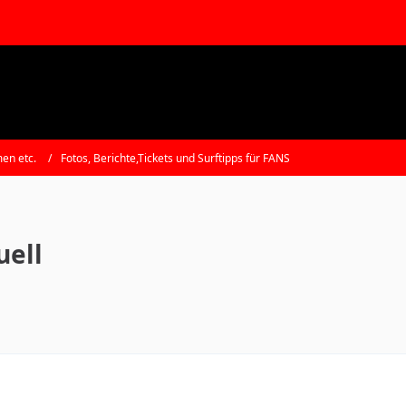
en etc.
Fotos, Berichte,Tickets und Surftipps für FANS
uell