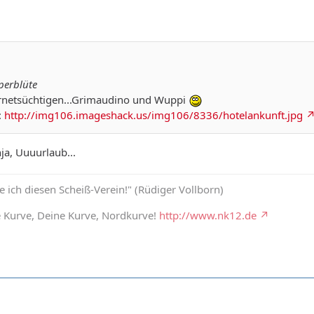
perblüte
rnetsüchtigen...Grimaudino und Wuppi
:
http://img106.imageshack.us/img106/8336/hotelankunft.jpg
a, Uuuurlaub...
ich diesen Scheiß-Verein!" (Rüdiger Vollborn)
e Kurve, Deine Kurve, Nordkurve!
http://www.nk12.de