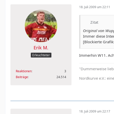
18. Juli 2009 um 22:11
Zitat
Original von Wup
Immer diese Inte
[Blockierte Grafik
Erik M.
Immerhin W11. Achj
Erleuchteter
"Dummerweise liebe 
Reaktionen
3
Beiträge
24.514
Nordkurve e.V.: ein
18. Juli 2009 um 22:17