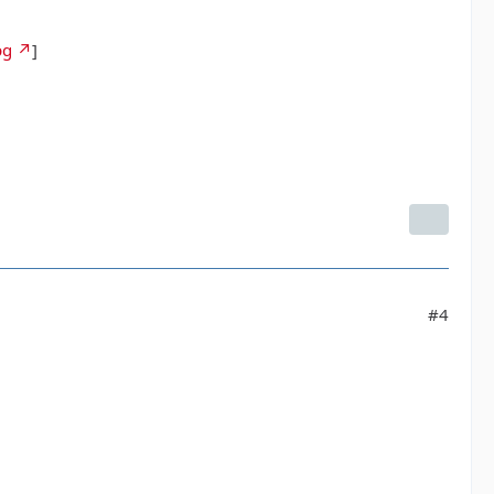
pg
]
#4