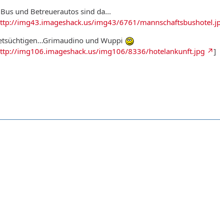
..Bus und Betreuerautos sind da...
ttp://img43.imageshack.us/img43/6761/mannschaftsbushotel.j
etsüchtigen...Grimaudino und Wuppi
ttp://img106.imageshack.us/img106/8336/hotelankunft.jpg
]