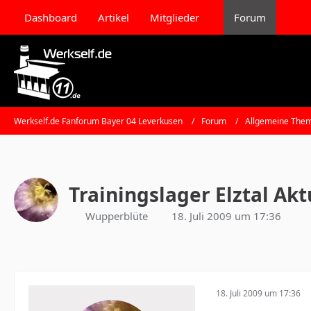
Dashboard
Artikel
Mitglieder
Forum
Werkself.de Fanforum Bayer 04 Leverkusen
Forum
Allgemeine Them
Trainingslager Elztal Akt
Wupperblüte
18. Juli 2009 um 17:36
18. Juli 2009 um 17:36