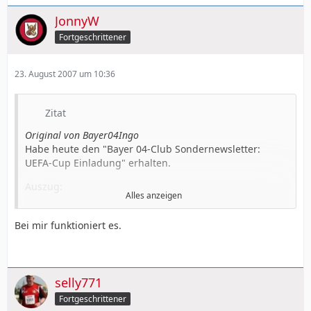
JonnyW
Fortgeschrittener
23. August 2007 um 10:36
Zitat
Original von Bayer04Ingo
Habe heute den "Bayer 04-Club Sondernewsletter:
UEFA-Cup Einladung" erhalten.
Auszug:
Alles anzeigen
"Füllen Sie hierzu bitte
das beigefügte Bestellformular aus
und lassen uns dieses bis Donnerstag, den 30. August 2007,
Bei mir funktioniert es.
auf dem Postweg (Bayer 04 Leverkusen Fußball GmbH,
Ticketing, Bismarckstrasse 122-124, 51373 Leverkusen) oder
per Fax (0214/8660-119) zukommen. Selbstverständlich
können Sie das Bestellformular auch im Fanshop an der
selly771
BayArena abgeben."
Fortgeschrittener