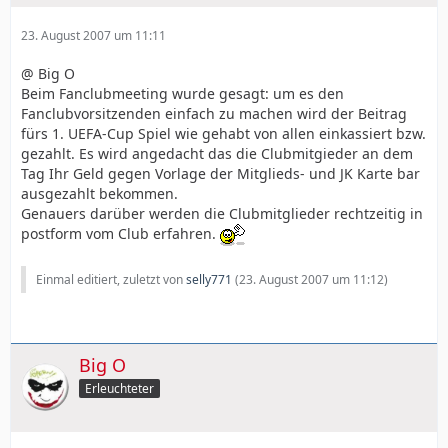
23. August 2007 um 11:11
Im Anhang konnte ich kein Formular entdecken und der
in der Email eingefügte Direktlink:
@ Big O
Beim Fanclubmeeting wurde gesagt: um es den
"Persönliches Tickets für UEFA-Cup 1. K.O.-Runde
Fanclubvorsitzenden einfach zu machen wird der Beitrag
Hier gelangen Sie zum Bestellformular." funktioniert
fürs 1. UEFA-Cup Spiel wie gehabt von allen einkassiert bzw.
nicht.
gezahlt. Es wird angedacht das die Clubmitgieder an dem
Tag Ihr Geld gegen Vorlage der Mitglieds- und JK Karte bar
Gibt es das Formular bzw. funktioniert der Direktlink bei
ausgezahlt bekommen.
jemanden von euch??
Genauers darüber werden die Clubmitglieder rechtzeitig in
postform vom Club erfahren.
Einmal editiert, zuletzt von
selly771
(
23. August 2007 um 11:12
)
Big O
Erleuchteter