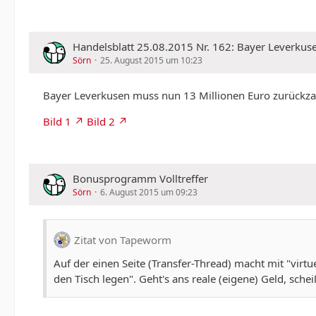
c) Jeder Kölner der Leverkusen Fan ist
Die richtige Antwort der Vollidioten im Leverkusener Fa
auch Dauerkarteninhaber in Leverkusen (Block F7)!? Ab
Handelsblatt 25.08.2015 Nr. 162: Bayer Leverkus
Dauerkarteninhaber).
Sörn
25. August 2015 um 10:23
Ist denn eigentlich auch ein Leverkusener ein Hurensoh
Um nicht in eure Rhetorik zu fallen verzichte ich darau
Bayer Leverkusen muss nun 13 Millionen Euro zurückza
Oder vielleicht doch. Jeder Leverkusener ist ein Mensc
Grüße aus der Weltstadt mit K.!
Bild 1
Bild 2
Bonusprogramm Volltreffer
Sörn
6. August 2015 um 09:23
Zitat von Tapeworm
Auf der einen Seite (Transfer-Thread) macht mit "virtue
den Tisch legen". Geht's ans reale (eigene) Geld, sc