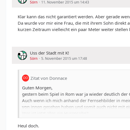
Sörn
11. November 2015 um 14:43
Klar kann das nicht garantiert werden. Aber gerade we
Da wurde vor mir eine Frau, die mit ihrem Sohn direkt 
kurzen Zeitraum vielleicht ein paar Meter weiter stellen
Uss der Stadt mit K!
Sörn
5. November 2015 um 17:48
Zitat von Donnace
Guten Morgen,
gestern beim Spiel in Rom war ja wieder deutlich der 
Auch wenn ich mich anhand der Fernsehbilder in mein
von innen gesehen haben und somit auch nicht mit ein
Wer ist jetzt alles ein Hurensohn?
a) Jeder Kölner
Heul doch.
b) Jeder Kölner der FC Fan ist