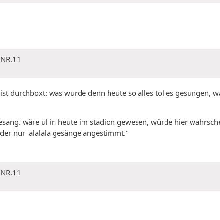
 NR.11
list durchboxt: was wurde denn heute so alles tolles gesungen, was 
z gesang. wäre ul in heute im stadion gewesen, würde hier wahrs
er nur lalalala gesänge angestimmt."
 NR.11