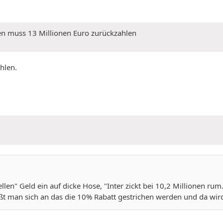
nblock ist.....a!!!! Also ich! Da ich Kölner bin, hier geboren bin 
er stimmt, das ist ja egal, denn jeder Kölner ist ein Hurensohn. 
en muss 13 Millionen Euro zurückzahlen
n der FC Fan ist? Jetzt wird es schwierig für eure bereits im Ans
f Sätze mit dem Anfang "Jeder Leverkusener ist ein ..." zu bilden.
hlen.
h.
llen" Geld ein auf dicke Hose, "Inter zickt bei 10,2 Millionen rum
heißt man sich an das die 10% Rabatt gestrichen werden und da wi