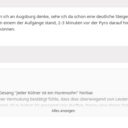
nn ich an Augsburg denke, sehe ich da schon eine deutliche Stei
an einem der Aufgänge stand, 2-3 Minuten vor der Pyro darauf hi
 können.
Gesang "Jeder Kölner ist ein Hurensohn" hörbar.
er Vermutung bestätigt fühle, dass dies überwiegend von Leuten
em all zu hohen IQ gesegnet sein dürften, hierzu eine kleine D
Alles anzeigen