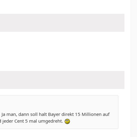
und seit 41 Jahren in Köln lebe. Hmm, nun bin ich aber
Mein Schwager also auch (ebenfalls Kölner, ebenfalls
chlag laufenden Hohlköpfe....
. Ja man, dann soll halt Bayer direkt 15 Millionen auf
rd jeder Cent 5 mal umgedreht.