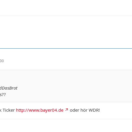
:00
ndDasBrot
es??
k Ticker
http://www.bayer04.de
oder hör WDR!