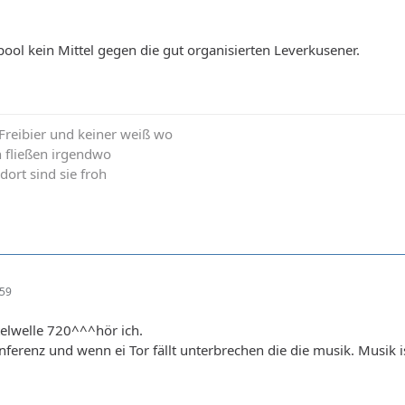
rpool kein Mittel gegen die gut organisierten Leverkusener.
t Freibier und keiner weiß wo
n fließen irgendwo
 dort sind sie froh
:59
elwelle 720^^^hör ich.
ferenz und wenn ei Tor fällt unterbrechen die die musik. Musik 