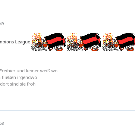
:49
ampions League
t Freibier und keiner weiß wo
n fließen irgendwo
 dort sind sie froh
:53