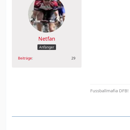
Netfan
Anfänger
Beiträge
29
Fussballmafia DFB!