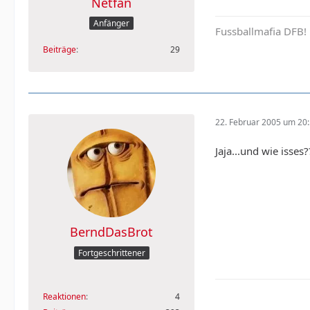
Netfan
Anfänger
Fussballmafia DFB!
Beiträge
29
22. Februar 2005 um 20
Jaja...und wie isses?
BerndDasBrot
Fortgeschrittener
Reaktionen
4