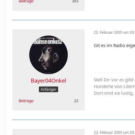
Beiträge
393
22. Februar 2005 um 20
Git es im Radio eig
Stell Dir vor es gib
Bayer04Onkel
Hunderte von Liter
Anfänger
Dort sind sie lustig,
Beiträge
22
22. Februar 2005 um 20