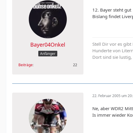
12. Bayer steht gut
Bislang findet Live
Stell Dir vor es gib
Bayer04Onkel
Hunderte von Liter
Anfänger
Dort sind sie lustig,
Beiträge
22
22. Februar 2005 um 20
Ne, aber WDR2 Mitt
Is immer wieder Kon