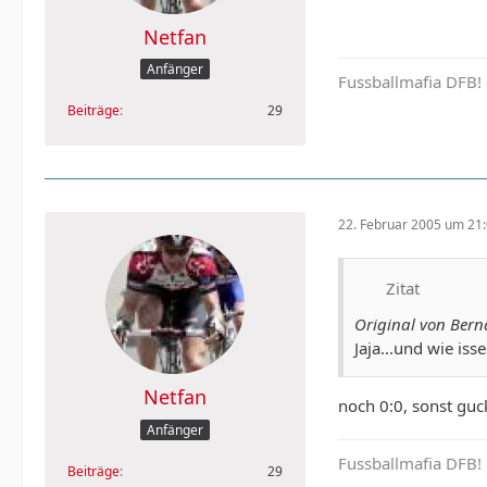
Netfan
Anfänger
Fussballmafia DFB!
Beiträge
29
22. Februar 2005 um 21
Zitat
Original von Ber
Jaja...und wie iss
Netfan
noch 0:0, sonst guc
Anfänger
Fussballmafia DFB!
Beiträge
29