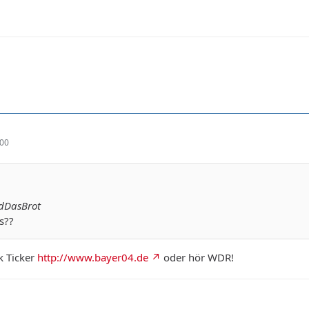
:00
ndDasBrot
es??
k Ticker
http://www.bayer04.de
oder hör WDR!