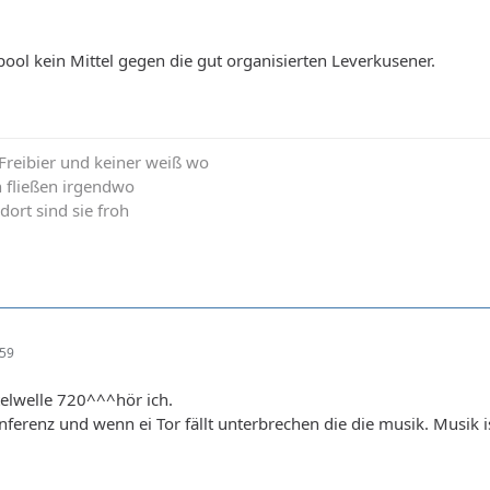
rpool kein Mittel gegen die gut organisierten Leverkusener.
t Freibier und keiner weiß wo
n fließen irgendwo
 dort sind sie froh
:59
elwelle 720^^^hör ich.
ferenz und wenn ei Tor fällt unterbrechen die die musik. Musik 