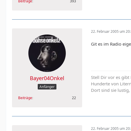
Beiträge
393
22. Februar 2005 um 20
Git es im Radio eig
Stell Dir vor es gib
Bayer04Onkel
Hunderte von Liter
Anfänger
Dort sind sie lustig,
Beiträge
22
22. Februar 2005 um 20