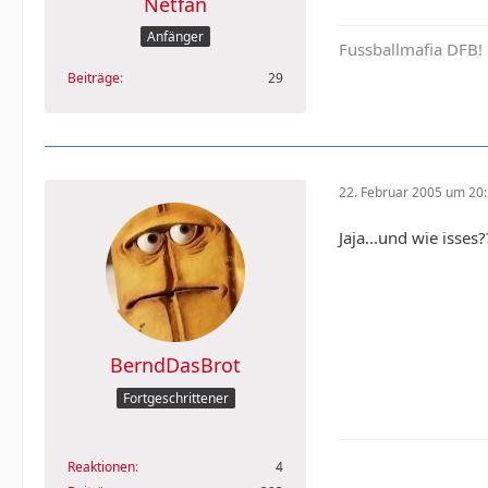
Netfan
Anfänger
Fussballmafia DFB!
Beiträge
29
22. Februar 2005 um 20
Jaja...und wie isses?
BerndDasBrot
Fortgeschrittener
Reaktionen
4