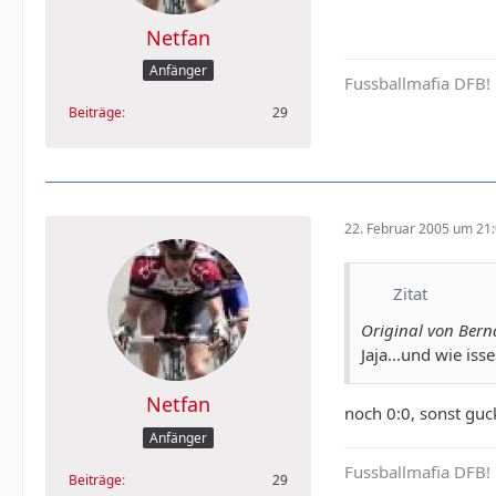
Netfan
Anfänger
Fussballmafia DFB!
Beiträge
29
22. Februar 2005 um 21
Zitat
Original von Ber
Jaja...und wie iss
Netfan
noch 0:0, sonst guc
Anfänger
Fussballmafia DFB!
Beiträge
29