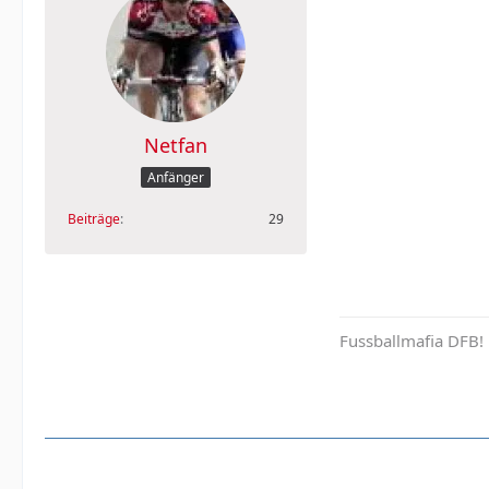
Netfan
Anfänger
Beiträge
29
Fussballmafia DFB!