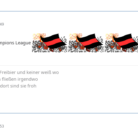
:49
ampions League
t Freibier und keiner weiß wo
n fließen irgendwo
 dort sind sie froh
:53