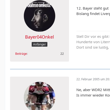
12. Bayer steht gut
Bislang findet Live
Stell Dir vor es gib
Bayer04Onkel
Hunderte von Liter
Anfänger
Dort sind sie lustig,
Beiträge
22
22. Februar 2005 um 20
Ne, aber WDR2 Mitt
Is immer wieder Kon