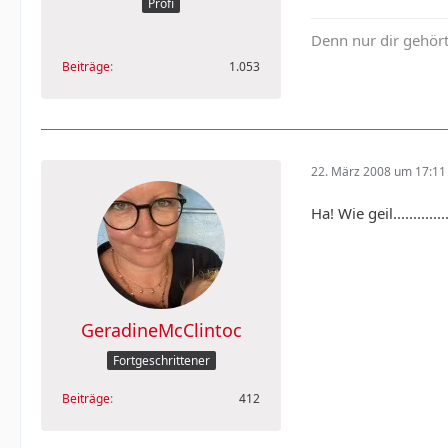
Profi
Denn nur dir gehör
Beiträge
1.053
22. März 2008 um 17:11
Ha! Wie geil...............
GeradineMcClintoc
Fortgeschrittener
Beiträge
412