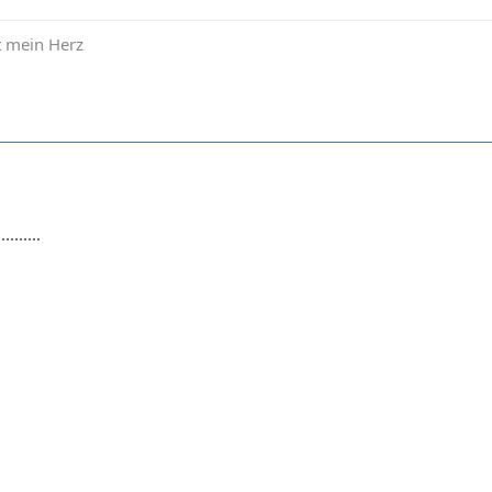
t mein Herz
........