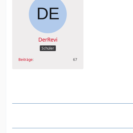
DerRevi
Schüler
Beiträge
67