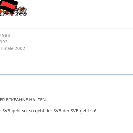
 1988
1993
 Finale 2002
DER ECKFAHNE HALTEN
r SVB geht so, so geht der SVB der SVB geht so!