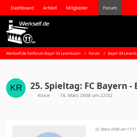
Dashboard
Artikel
Mitglieder
Forum
Werkself.de Fanforum Bayer 04 Leverkusen
Forum
Bayer 04 Leverk
25. Spieltag: FC Bayern -
Kruce
16. März 2008 um 22:02
22. März 2008 um 17:11