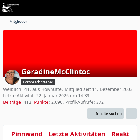
Mitglieder
GeradineMcClintoc
Fortgeschrittener
Weiblich
44
aus Holyhütte
Mitglied seit 11. Dezember 2003
Letzte Aktivität:
22. Januar 2026 um 14:39
Beiträge
412
Punkte
2.090
Profil-Aufrufe
372
Inhalte suchen
Pinnwand
Letzte Aktivitäten
Reaktio