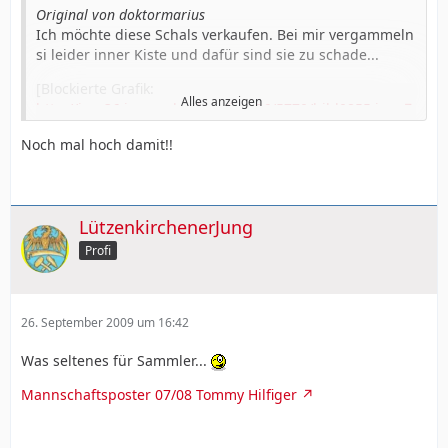
Original von doktormarius
Ich möchte diese Schals verkaufen. Bei mir vergammeln
si leider inner Kiste und dafür sind sie zu schade...
[Blockierte Grafik:
Alles anzeigen
http://img36.imageshack.us/img36/5770/bild0855.jpg
]
Noch mal hoch damit!!
Oben: Inter Mailand - Bayer 04; gekauft beim Spiel in
Mailand 12/2002 (Minimum 8,00 Euro)
Mitte: Pokalfinal - Schal von 2002 (Minimum 5,00 Euro)
LützenkirchenerJung
Unten Bayer 04 - Real Madrid, gekauft beim Heimspiel
Profi
1998 (Minimum 8,00 Euro)
26. September 2009 um 16:42
[Blockierte Grafik:
http://img3.imageshack.us/img3/2740/bild0857m.jpg
]
Was seltenes für Sammler...
Oben: Bayer 04 - Real Madrid 01/02 gekauft beim
Mannschaftsposter 07/08 Tommy Hilfiger
Heimspiel (Minum 5,00 Euro)
Mitte 1 : Bayer 04 - Manchester Utd. ; gekauft beim