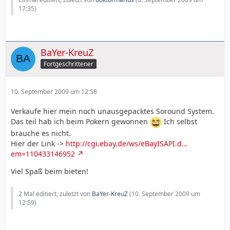
17:35
)
BaYer-KreuZ
Fortgeschrittener
10. September 2009 um 12:58
Verkaufe hier mein noch unausgepacktes Soround System.
Das teil hab ich beim Pokern gewonnen
Ich selbst
brauche es nicht.
Hier der Link ->
http://cgi.ebay.de/ws/eBayISAPI.d…
em=110433146952
Viel Spaß beim bieten!
2 Mal editiert, zuletzt von
BaYer-KreuZ
(
10. September 2009 um
12:59
)