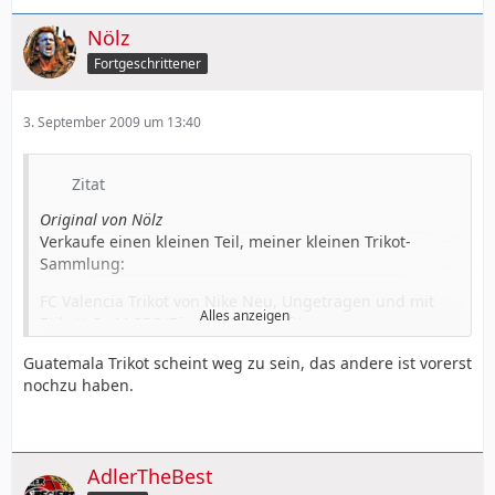
Nölz
Fortgeschrittener
3. September 2009 um 13:40
Zitat
Original von Nölz
Verkaufe einen kleinen Teil, meiner kleinen Trikot-
Sammlung:
FC Valencia Trikot von Nike Neu, Ungetragen und mit
Alles anzeigen
Etikett Gr. M 25€ (Für 37,90 gekauft)
[Blockierte Grafik:
Guatemala Trikot scheint weg zu sein, das andere ist vorerst
http://img9.imageshack.us/img9/2705/dsc01244odq.jpg
nochzu haben.
]
Guatemala Trikot von Adidas Neu, Ungetragen und mit
AdlerTheBest
Etikett Gr. M 18€ (Für 25,90 gekauft)