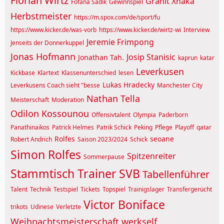
Florian Wirtz
Granit Xhaka
Fofana Sadik
Gewinnspiel
Herbstmeister
https://m.spox.com/de/sport/fu
https://www.kicker.de/was-vorb
https://www.kicker.de/wirtz-wi
Interview
Jeremie Frimpong
Jenseits der Donnerkuppel
Jonas Hofmann
Josip Stanisic
Jonathan Tah.
kaprun
katar
Leverkusen
Kickbase
Klartext
Klassenunterschied
lesen
Lukas Hradecky
Leverkusens Coach sieht "besse
Manchester City
Nathan Tella
Meisterschaft
Moderation
Odilon Kossounou
Offensivtalent
Olympia
Paderborn
Panathinaikos
Patrick Helmes
Patrik Schick
Peking
Pflege
Playoff
qatar
Rolfes
seoane
Robert Andrich
Saison 2023/2024
Schick
Simon Rolfes
Spitzenreiter
Sommerpause
Stammtisch Trainer
SVB
Tabellenführer
Talent
Technik
Testspiel
Tickets
Topspiel
Trainigslager
Transfergerücht
Victor Boniface
trikots
Udinese
Verletzte
Weihnachtsmeisterschaft
werkself