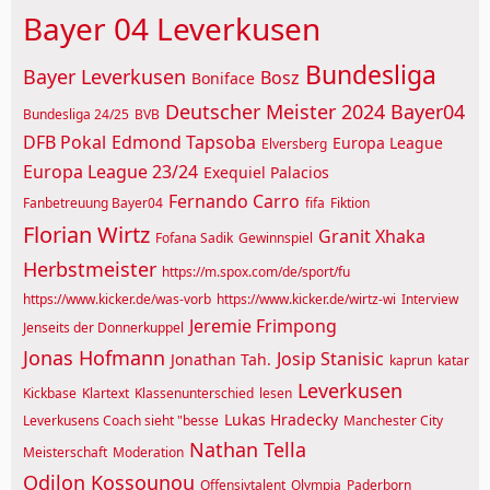
Bayer 04 Leverkusen
Bundesliga
Bayer Leverkusen
Bosz
Boniface
Deutscher Meister 2024 Bayer04
Bundesliga 24/25
BVB
DFB Pokal
Edmond Tapsoba
Europa League
Elversberg
Europa League 23/24
Exequiel Palacios
Fernando Carro
Fanbetreuung Bayer04
fifa
Fiktion
Florian Wirtz
Granit Xhaka
Fofana Sadik
Gewinnspiel
Herbstmeister
https://m.spox.com/de/sport/fu
https://www.kicker.de/was-vorb
https://www.kicker.de/wirtz-wi
Interview
Jeremie Frimpong
Jenseits der Donnerkuppel
Jonas Hofmann
Josip Stanisic
Jonathan Tah.
kaprun
katar
Leverkusen
Kickbase
Klartext
Klassenunterschied
lesen
Lukas Hradecky
Leverkusens Coach sieht "besse
Manchester City
Nathan Tella
Meisterschaft
Moderation
Odilon Kossounou
Offensivtalent
Olympia
Paderborn