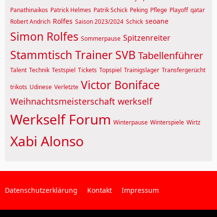
Panathinaikos
Patrick Helmes
Patrik Schick
Peking
Pflege
Playoff
qatar
Rolfes
seoane
Robert Andrich
Saison 2023/2024
Schick
Simon Rolfes
Spitzenreiter
Sommerpause
Stammtisch Trainer
SVB
Tabellenführer
Talent
Technik
Testspiel
Tickets
Topspiel
Trainigslager
Transfergerücht
Victor Boniface
trikots
Udinese
Verletzte
Weihnachtsmeisterschaft
werkself
Werkself Forum
Winterpause
Winterspiele
Wirtz
Xabi Alonso
Datenschutzerklärung
Kontakt
Impressum