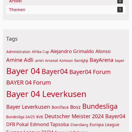
Artikel
0
Themen
1
Tags
Alejandro Grimaldo
Alonso
Administration
Afrika Cup
Amine Adli
BayArena
amiri
Arsenal
Azmoun
Bardghji
bayer
Bayer 04
Bayer04
Bayer04 Forum
BAYER 04 Forum
Bayer 04 Leverkusen
Bundesliga
Bayer Leverkusen
Bosz
Boniface
Deutscher Meister 2024 Bayer04
Bundesliga 24/25
BVB
DFB Pokal
Edmond Tapsoba
Europa League
Elversberg