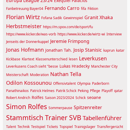
Europa League 23/24
Exequiel Palacios
Fernando Carro
Fanbetreuung Bayer04
fifa
Fiktion
Florian Wirtz
Granit Xhaka
Fofana Sadik
Gewinnspiel
Herbstmeister
https://m.spox.com/de/sport/fu
https://www.kicker.de/was-vorb
https://www.kicker.de/wirtz-wi
Interview
Jeremie Frimpong
Jenseits der Donnerkuppel
Jonas Hofmann
Josip Stanisic
Jonathan Tah.
kaprun
katar
Leverkusen
Kickbase
Klartext
Klassenunterschied
lesen
Lukas Hradecky
Leverkusens Coach sieht "besse
Manchester City
Nathan Tella
Meisterschaft
Moderation
Odilon Kossounou
Offensivtalent
Olympia
Paderborn
Panathinaikos
Patrick Helmes
Patrik Schick
Peking
Pflege
Playoff
qatar
Rolfes
seoane
Robert Andrich
Saison 2023/2024
Schick
Simon Rolfes
Spitzenreiter
Sommerpause
Stammtisch Trainer
SVB
Tabellenführer
Talent
Technik
Testspiel
Tickets
Topspiel
Trainigslager
Transfergerücht