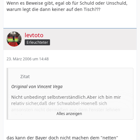
Wenn es Beweise gibt, egal ob für Schuld oder Unschuld,
warum legt die dann keiner auf den Tisch???
levtoto
Erleuchteter
23. März 2006 um 14:48
Zitat
Original von Vincent Vega
Nicht unbedingt selbstverständlich.Aber ich bin mir
relativ sicher,daß der Schwabbel-Hoeneß sich
ansonsten nicht dermaßen aus dem Fenster lehnen
Alles anzeigen
würde.
Und um mal bei den Bauern zu bleiben :
Was meint Ihr, was medial derzeit abgehen würde,wenn
das kann der Bayer doch nicht machen dem "netten"