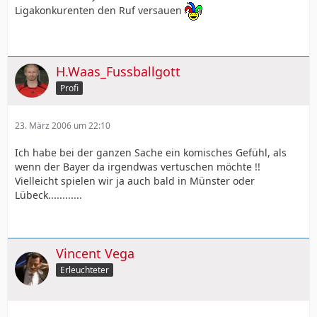
irgendein Schmierfink
Ligakonkurenten den Ruf versauen
behauptete,an einem Titel der Bazis wäre gedreht
worden.
Stellt sich die Frage , warum der Tante-Emma-Laden
H.Waas_Fussballgott
Bayer AG hier nicht Vollgas gibt.
Profi
Unfähigkeit oder besseres Wissen ?
23. März 2006 um 22:10
Ich habe bei der ganzen Sache ein komisches Gefühl, als
wenn der Bayer da irgendwas vertuschen möchte !!
Vielleicht spielen wir ja auch bald in Münster oder
Lübeck............
Vincent Vega
Erleuchteter