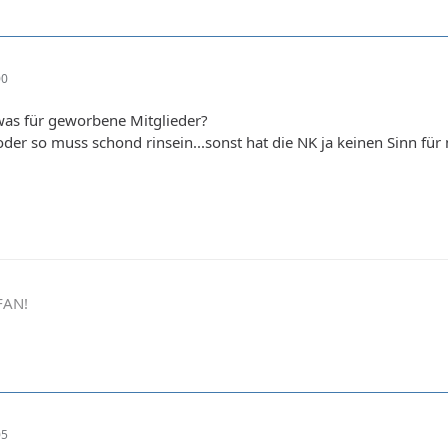
00
as für geworbene Mitglieder?
 oder so muss schond rinsein...sonst hat die NK ja keinen Sinn fü
FAN!
05