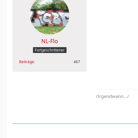
NL-Flo
Fortgeschrittener
Beiträge
467
/Irgendwann.../