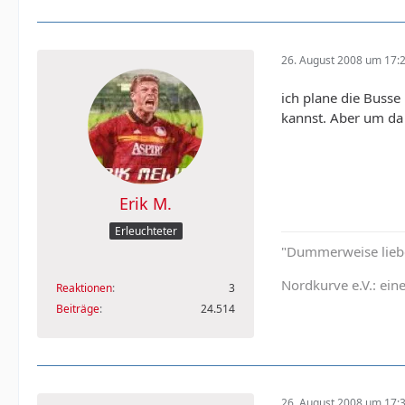
26. August 2008 um 17:
ich plane die Busse
kannst. Aber um da 
Erik M.
Erleuchteter
"Dummerweise liebe 
Nordkurve e.V.: ein
Reaktionen
3
Beiträge
24.514
26. August 2008 um 17: