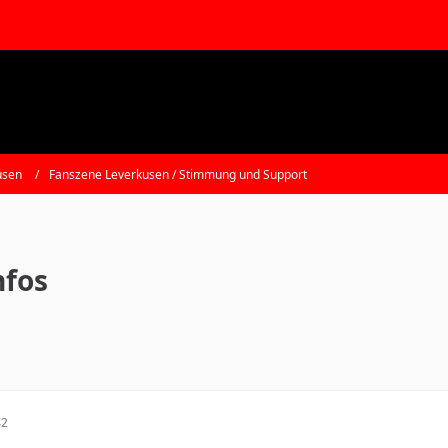
usen
Fanszene Leverkusen / Stimmung und Support
nfos
42