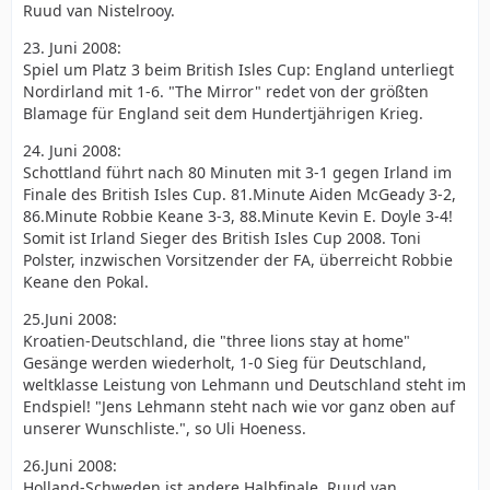
Ruud van Nistelrooy.
23. Juni 2008:
Spiel um Platz 3 beim British Isles Cup: England unterliegt
Nordirland mit 1-6. "The Mirror" redet von der größten
Blamage für England seit dem Hundertjährigen Krieg.
24. Juni 2008:
Schottland führt nach 80 Minuten mit 3-1 gegen Irland im
Finale des British Isles Cup. 81.Minute Aiden McGeady 3-2,
86.Minute Robbie Keane 3-3, 88.Minute Kevin E. Doyle 3-4!
Somit ist Irland Sieger des British Isles Cup 2008. Toni
Polster, inzwischen Vorsitzender der FA, überreicht Robbie
Keane den Pokal.
25.Juni 2008:
Kroatien-Deutschland, die "three lions stay at home"
Gesänge werden wiederholt, 1-0 Sieg für Deutschland,
weltklasse Leistung von Lehmann und Deutschland steht im
Endspiel! "Jens Lehmann steht nach wie vor ganz oben auf
unserer Wunschliste.", so Uli Hoeness.
26.Juni 2008:
Holland-Schweden ist andere Halbfinale. Ruud van