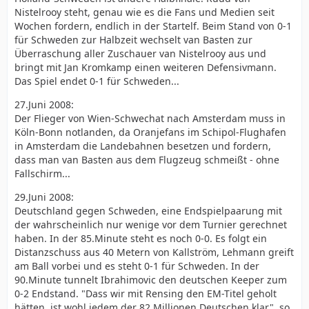
Nistelrooy steht, genau wie es die Fans und Medien seit
Wochen fordern, endlich in der Startelf. Beim Stand von 0-1
für Schweden zur Halbzeit wechselt van Basten zur
Überraschung aller Zuschauer van Nistelrooy aus und
bringt mit Jan Kromkamp einen weiteren Defensivmann.
Das Spiel endet 0-1 für Schweden...
27.Juni 2008:
Der Flieger von Wien-Schwechat nach Amsterdam muss in
Köln-Bonn notlanden, da Oranjefans im Schipol-Flughafen
in Amsterdam die Landebahnen besetzen und fordern,
dass man van Basten aus dem Flugzeug schmeißt - ohne
Fallschirm...
29.Juni 2008:
Deutschland gegen Schweden, eine Endspielpaarung mit
der wahrscheinlich nur wenige vor dem Turnier gerechnet
haben. In der 85.Minute steht es noch 0-0. Es folgt ein
Distanzschuss aus 40 Metern von Kallström, Lehmann greift
am Ball vorbei und es steht 0-1 für Schweden. In der
90.Minute tunnelt Ibrahimovic den deutschen Keeper zum
0-2 Endstand. "Dass wir mit Rensing den EM-Titel geholt
hätten, ist wohl jedem der 82 Millionen Deutschen klar", so