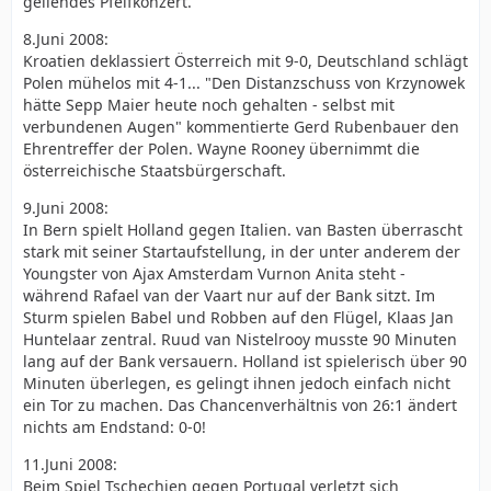
gellendes Pfeifkonzert.
8.Juni 2008:
Kroatien deklassiert Österreich mit 9-0, Deutschland schlägt
Polen mühelos mit 4-1... "Den Distanzschuss von Krzynowek
hätte Sepp Maier heute noch gehalten - selbst mit
verbundenen Augen" kommentierte Gerd Rubenbauer den
Ehrentreffer der Polen. Wayne Rooney übernimmt die
österreichische Staatsbürgerschaft.
9.Juni 2008:
In Bern spielt Holland gegen Italien. van Basten überrascht
stark mit seiner Startaufstellung, in der unter anderem der
Youngster von Ajax Amsterdam Vurnon Anita steht -
während Rafael van der Vaart nur auf der Bank sitzt. Im
Sturm spielen Babel und Robben auf den Flügel, Klaas Jan
Huntelaar zentral. Ruud van Nistelrooy musste 90 Minuten
lang auf der Bank versauern. Holland ist spielerisch über 90
Minuten überlegen, es gelingt ihnen jedoch einfach nicht
ein Tor zu machen. Das Chancenverhältnis von 26:1 ändert
nichts am Endstand: 0-0!
11.Juni 2008:
Beim Spiel Tschechien gegen Portugal verletzt sich