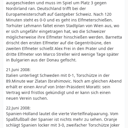
ausgeschieden und muss im Spiel um Platz 3 gegen
Nordirland ran. Deutschland trifft bei der
Europameisterschaft auf Gastgeber Schweiz. Nach 120
Minuten steht es 0-0 und es geht ins Elfmeterschießen.
Torhüter Lehmann faltet einen Stadtplan von Wien aus, wo
er sich ungefähr eingetragen hat, wo die Schweizer
möglicherweise ihre Elfmeter hinschießen werden. Barnetta
drischt den ersten Elfmeter auf die Gegentribüne, den
zweiten Elfmeter schießt Alex Frei in den Prater und der
dritte Elfmeter von Marco Streller wird wenige Tage später
in Bulgarien aus der Donau gefischt.
21.Juni 2008:
Italien unterliegt Schweden mit 0-1, Torschütze in der
89.Minute war Zlatan Ibrahimovic. Noch am gleichen Abend
erhält er einen Anruf von Inter-Präsident Moratti: sein
Vertrag wird fristlos gekündigt und er kann sich einen
neuen Verein suchen.
22.Juni 2008:
Spanien-Holland lautet die vierte Viertelfinalpaarung. Vom
Spaßfußball der Spanier ist nichts mehr zu sehen. Oranje
schlägt Spanien locker mit 3-0, zweifacher Torschütze Joker