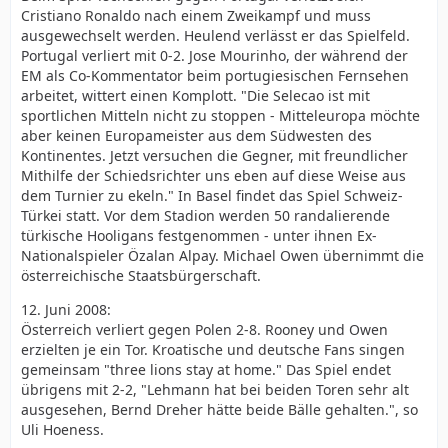
Cristiano Ronaldo nach einem Zweikampf und muss
ausgewechselt werden. Heulend verlässt er das Spielfeld.
Portugal verliert mit 0-2. Jose Mourinho, der während der
EM als Co-Kommentator beim portugiesischen Fernsehen
arbeitet, wittert einen Komplott. "Die Selecao ist mit
sportlichen Mitteln nicht zu stoppen - Mitteleuropa möchte
aber keinen Europameister aus dem Südwesten des
Kontinentes. Jetzt versuchen die Gegner, mit freundlicher
Mithilfe der Schiedsrichter uns eben auf diese Weise aus
dem Turnier zu ekeln." In Basel findet das Spiel Schweiz-
Türkei statt. Vor dem Stadion werden 50 randalierende
türkische Hooligans festgenommen - unter ihnen Ex-
Nationalspieler Özalan Alpay. Michael Owen übernimmt die
österreichische Staatsbürgerschaft.
12. Juni 2008:
Österreich verliert gegen Polen 2-8. Rooney und Owen
erzielten je ein Tor. Kroatische und deutsche Fans singen
gemeinsam "three lions stay at home." Das Spiel endet
übrigens mit 2-2, "Lehmann hat bei beiden Toren sehr alt
ausgesehen, Bernd Dreher hätte beide Bälle gehalten.", so
Uli Hoeness.