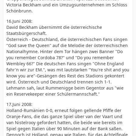
Victoria Beckham und ein Umzugsunternehmen im Schloss
Schönbrunn.
16.Juni 2008:
David Beckham übernimmt die österreichische
Staatsbürgerschaft.
Österreich - Deutschland, die österreichischen Fans singen
"God save the Queen" auf die Melodie der österreichischen
Nationalhymne. Hinter dem Tor hängen zwei Banner "Do
you remember Cordoba 78?" und "Do you remember
Wembley 66?" Die deutschen Fans singen "Ohne England
fahr'n wir zur EM.", was mit lautstarken "You're shit and you
know you are"-Gesängen des Rest des Stadions gekontert
wird. Österreich und Deutschland trennen sich 1-1.
Lehmann sah, laut Rummenigge beim Gegentor aus "wie
ein Reservekeeper einer Schülermannschaft."
17.Juni 2008:
Holland-Rumänien 0-0, erneut folgen gellende Pfiffe der
Oranje-Fans, die das ganze Spiel über van der Vaart und
van Nistelrooy gefordert hatten, die beide wie bereits im
Spiel gegen Italien über 90 Minuten auf der Bank saßen.
Dennoch ist Holland, genau wie Italien, für das Achtelfinale