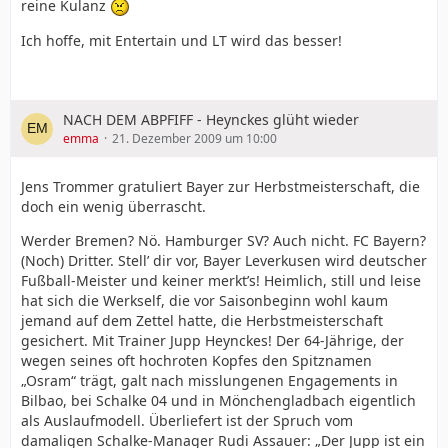
reine Kulanz
Ich hoffe, mit Entertain und LT wird das besser!
NACH DEM ABPFIFF - Heynckes glüht wieder
emma
21. Dezember 2009 um 10:00
Jens Trommer gratuliert Bayer zur Herbstmeisterschaft, die
doch ein wenig überrascht.
Werder Bremen? Nö. Hamburger SV? Auch nicht. FC Bayern?
(Noch) Dritter. Stell’ dir vor, Bayer Leverkusen wird deutscher
Fußball-Meister und keiner merkt’s! Heimlich, still und leise
hat sich die Werkself, die vor Saisonbeginn wohl kaum
jemand auf dem Zettel hatte, die Herbstmeisterschaft
gesichert. Mit Trainer Jupp Heynckes! Der 64-Jährige, der
wegen seines oft hochroten Kopfes den Spitznamen
„Osram“ trägt, galt nach misslungenen Engagements in
Bilbao, bei Schalke 04 und in Mönchengladbach eigentlich
als Auslaufmodell. Überliefert ist der Spruch vom
damaligen Schalke-Manager Rudi Assauer: „Der Jupp ist ein