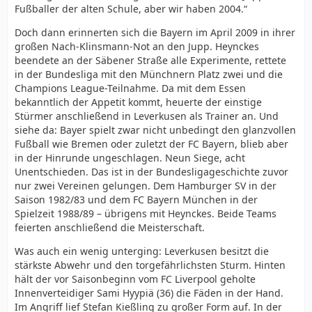
Fußballer der alten Schule, aber wir haben 2004.“
Doch dann erinnerten sich die Bayern im April 2009 in ihrer
großen Nach-Klinsmann-Not an den Jupp. Heynckes
beendete an der Säbener Straße alle Experimente, rettete
in der Bundesliga mit den Münchnern Platz zwei und die
Champions League-Teilnahme. Da mit dem Essen
bekanntlich der Appetit kommt, heuerte der einstige
Stürmer anschließend in Leverkusen als Trainer an. Und
siehe da: Bayer spielt zwar nicht unbedingt den glanzvollen
Fußball wie Bremen oder zuletzt der FC Bayern, blieb aber
in der Hinrunde ungeschlagen. Neun Siege, acht
Unentschieden. Das ist in der Bundesligageschichte zuvor
nur zwei Vereinen gelungen. Dem Hamburger SV in der
Saison 1982/83 und dem FC Bayern München in der
Spielzeit 1988/89 – übrigens mit Heynckes. Beide Teams
feierten anschließend die Meisterschaft.
Was auch ein wenig unterging: Leverkusen besitzt die
stärkste Abwehr und den torgefährlichsten Sturm. Hinten
hält der vor Saisonbeginn vom FC Liverpool geholte
Innenverteidiger Sami Hyypiä (36) die Fäden in der Hand.
Im Angriff lief Stefan Kießling zu großer Form auf. In der