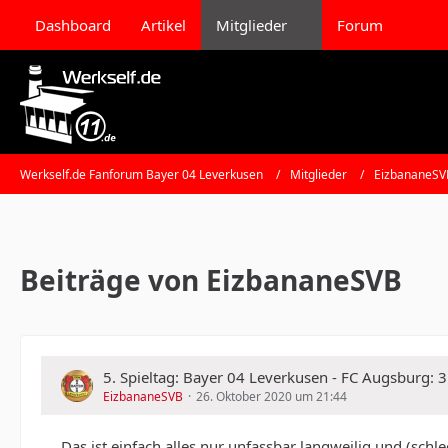
Dashboard
Artikel
Mitglieder
Forum
Werkself.de Fanforum Bayer 04 Leverkusen
Mitglieder
EizbananeSV
Beiträge von EizbananeSVB
5. Spieltag: Bayer 04 Leverkusen - FC Augsburg: 
EizbananeSVB
26. Oktober 2020 um 21:44
Das ist einfach alles nur unfassbar langweilig und (schle