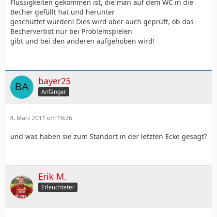
der einzige gewesen wäre der sich beschwert hat.
Flüssigkeiten gekommen ist, die man auf dem WC in die
Und sie hoffen, dass, wenn wir dann im nächsten Jahr
Becher gefüllt hat und herunter
hinkommen,
geschüttet wurden! Dies wird aber auch geprüft, ob das
alles etwas besser vorfinden.
Becherverbot nur bei Problemspielen
gibt und bei den anderen aufgehoben wird!
bayer25
Anfänger
8. März 2011 um 19:26
und was haben sie zum Standort in der letzten Ecke gesagt?
Erik M.
Erleuchteter