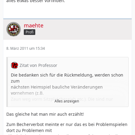
alles etwas besser vorfinden.
maehte
Profi
8. März 2011 um 15:34
Zitat von Professor
Die bedanken sich für die Rückmeldung, werden schon
zum
nächsten Heimspiel bauliche Veränderungen
vornehmen (z.B.
Zaun weg vorm Sitzplatzbereich etc.). Die sind nur
Alles anzeigen
Mieter und
sind mit der Baufirma in Dialog, haben sich das da oben
Das gleiche hat man mir auch erzählt!
auch
mal persönlich angeschaut. Auch unter dem Punkt,
Zum Becherverbot meinte er nur das es bei Problemspielen
dass ich nicht
dort zu Problemen mit