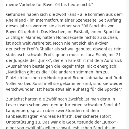
meine Vorliebe für Bayer 04 bis heute nicht."
Gefunden haben sich die zwölf Fans - alle kommen aus dem
Rheinland - im Internetforum einer Szeneseite. Seit Anfang
dieses Jahres werden sie als einer von 306 Fanclubs von
Bayer 04 geführt. Das Klischee, im Fußball, einem Sport für
„richtige“ Männer, hätten Homosexuelle nichts zu suchen,
ist noch weit verbreitet. Noch nie hat sich ein aktiver
deutscher Profifußballer als schwul geoutet, obwohl es rein
statistisch schwule Profis geben müsste. Luca Frank, mit 21
der Jüngste der „Junxx“, der ein Fan-Shirt mit dem Aufdruck
„Ausnahmen bestätigen die Regel“ trägt, nickt energisch:
„Natürlich gibt es die!“ Die anderen stimmen ihm zu.
Plötzlich huschen im Hintergrund Bruno Labbadia und Rudi
Völler vorbei. So schnell sie gekommen sind, sind sie wieder
verschwunden. Ist heute etwa ein Ruhetag für die Sportler?
Zunächst hatten die Zwölf noch Zweifel: Ist man denn in
Leverkusen schon weit genug für einen schwulen Fanclub?
Langenberg sprach über zwei Stunden mit dem
Fanbeauftragten Andreas Paffrath. Der sicherte sofort
Unterstützung zu. Das war die Geburtstunde der „Junxx“ -
einer von zwölf offiziellen schwul-lesbischen Fanclubs im