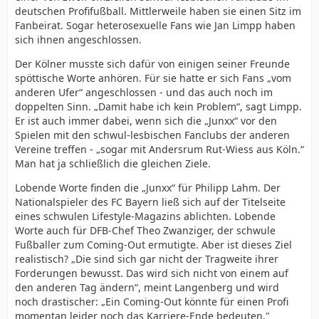
deutschen Profifußball. Mittlerweile haben sie einen Sitz im
Fanbeirat. Sogar heterosexuelle Fans wie Jan Limpp haben
sich ihnen angeschlossen.
Der Kölner musste sich dafür von einigen seiner Freunde
spöttische Worte anhören. Für sie hatte er sich Fans „vom
anderen Ufer“ angeschlossen - und das auch noch im
doppelten Sinn. „Damit habe ich kein Problem“, sagt Limpp.
Er ist auch immer dabei, wenn sich die „Junxx“ vor den
Spielen mit den schwul-lesbischen Fanclubs der anderen
Vereine treffen - „sogar mit Andersrum Rut-Wiess aus Köln.“
Man hat ja schließlich die gleichen Ziele.
Lobende Worte finden die „Junxx“ für Philipp Lahm. Der
Nationalspieler des FC Bayern ließ sich auf der Titelseite
eines schwulen Lifestyle-Magazins ablichten. Lobende
Worte auch für DFB-Chef Theo Zwanziger, der schwule
Fußballer zum Coming-Out ermutigte. Aber ist dieses Ziel
realistisch? „Die sind sich gar nicht der Tragweite ihrer
Forderungen bewusst. Das wird sich nicht von einem auf
den anderen Tag ändern“, meint Langenberg und wird
noch drastischer: „Ein Coming-Out könnte für einen Profi
momentan leider noch das Karriere-Ende bedeuten."