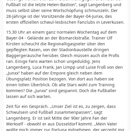
Fußball ist die letzte Heten-Bastion“, sagt Langenberg und
muss selbst über seine Wortschöpfung schmunzeln. Der
28-Jährige ist der Vorsitzende der Bayer-04-Junxx, des
ersten offiziellen schwul-lesbischen Fanclubs in Leverkusen.
15.30 Uhr an einem ganz normalen Wochentag auf dem
Bayer-04 - Gelände an der Bismarckstraße. Trainer Ulf
Kirsten scheucht die Regionalligaspieler über den
gepflegten Rasen, von der Stadionbaustelle dringen
Baggergeräusche herüber. Gleich müssen auch die Profis
ran. Einige Fans warten schon ungeduldig. Jens
Langenberg, Luca Frank, Jan Limpp und Luise Froß von den
„Junxx“ haben auf der Empore gleich neben dem
Übungsplatz Position bezogen. Von dort aus haben sie
einen tollen Überblick. Ob alle Stars wohl zum Training
kommen? Die „Junxx“ sind gespannt. Doch die Fußballer
lassen auf sich warten.
Zeit für ein Gespräch. „Unser Ziel ist es, zu zeigen, dass
Schwulsein und Fußball zusammenpassen“, sagt
Langenberg. Er ist seit Mitte der 90er Jahre Fan der
Werkself - obwohl er aus Düsseldorf kommt. „Mein Vater
wollte mich immer zur Fortuna mitnehmen, der verzeiht mir