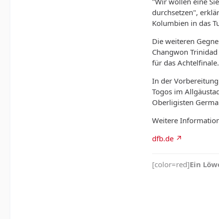
"Wir wollen eine Si
durchsetzen", erklä
Kolumbien in das Tu
Die weiteren Gegne
Changwon Trinidad u
für das Achtelfinale.
In der Vorbereitung
Togos im Allgäusta
Oberligisten Germa
Weitere Informatio
dfb.de
[color=red]
Ein Löwe