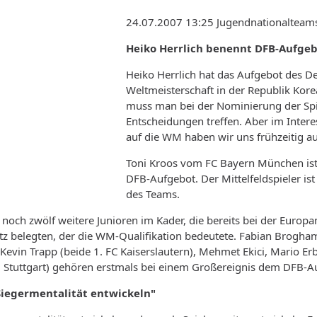
24.07.2007 13:25 Jugendnationalteam
Heiko Herrlich benennt DFB-Aufgeb
Heiko Herrlich hat das Aufgebot des D
Weltmeisterschaft in der Republik Kor
muss man bei der Nominierung der Spi
Entscheidungen treffen. Aber im Inter
auf die WM haben wir uns frühzeitig auf
Toni Kroos vom FC Bayern München ist 
DFB-Aufgebot. Der Mittelfeldspieler ist
des Teams.
noch zwölf weitere Junioren im Kader, die bereits bei der Europa
tz belegten, der die WM-Qualifikation bedeutete. Fabian Brogham
Kevin Trapp (beide 1. FC Kaiserslautern), Mehmet Ekici, Mario E
B Stuttgart) gehören erstmals bei einem Großereignis dem DFB-A
Siegermentalität entwickeln"