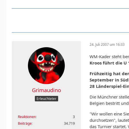
24. Juli 2007 um 16:33
WM-Kader steht ber
Kroos führt die U 
Frühzeitig hat de
September in Süd
28 Länderspiel-Ei
Grimaudino
Die Münchner stelle
Erleuchteter
Belgien bestritt un
"Wir wollen eine Si
Reaktionen
3
durchsetzen", laut
Beiträge
34.719
das Turnier starte