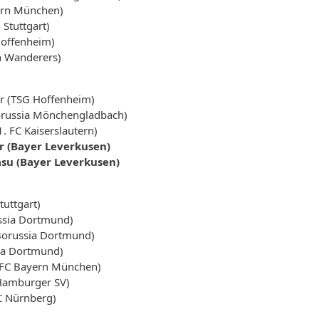
ern München)
 Stuttgart)
 Hoffenheim)
n Wanderers)
 (TSG Hoffenheim)
orussia Mönchengladbach)
. FC Kaiserslautern)
r (Bayer Leverkusen)
su (Bayer Leverkusen)
tuttgart)
ssia Dortmund)
Borussia Dortmund)
sia Dortmund)
(FC Bayern München)
(Hamburger SV)
C Nürnberg)