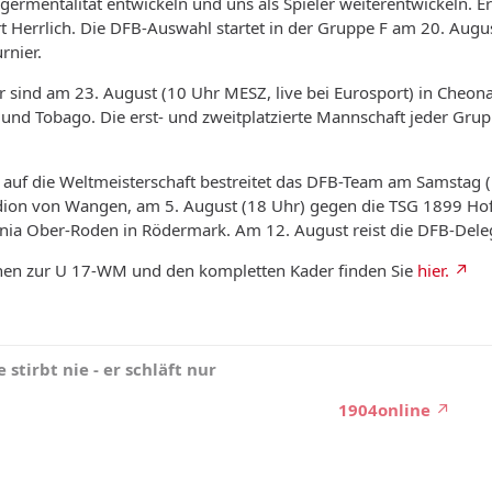
egermentalität entwickeln und uns als Spieler weiterentwickeln. Er
rt Herrlich. Die DFB-Auswahl startet in der Gruppe F am 20. Augu
rnier.
r sind am 23. August (10 Uhr MESZ, live bei Eurosport) in Cheo
nd Tobago. Die erst- und zweitplatzierte Mannschaft jeder Gruppe 
 auf die Weltmeisterschaft bestreitet das DFB-Team am Samstag 
dion von Wangen, am 5. August (18 Uhr) gegen die TSG 1899 Hof
nia Ober-Roden in Rödermark. Am 12. August reist die DFB-Delega
nen zur U 17-WM und den kompletten Kader finden Sie
hier.
 stirbt nie - er schläft nur
1904online