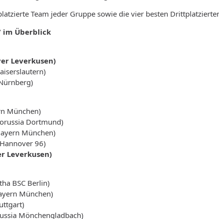
latzierte Team jeder Gruppe sowie die vier besten Drittplatzierten 
 im Überblick
yer Leverkusen)
aiserslautern)
 Nürnberg)
ern München)
(Borussia Dortmund)
Bayern München)
(Hannover 96)
er Leverkusen)
tha BSC Berlin)
Bayern München)
uttgart)
russia Mönchengladbach)