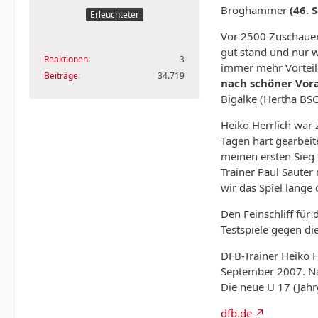
Broghammer
(46. 
Erleuchteter
Vor 2500 Zuschauern
gut stand und nur 
Reaktionen
3
immer mehr Vorteile
Beiträge
34.719
nach schöner Vora
Bigalke (Hertha BSC
Heiko Herrlich war 
Tagen hart gearbeit
meinen ersten Sieg 
Trainer Paul Sauter
wir das Spiel lange
Den Feinschliff für
Testspiele gegen d
DFB-Trainer Heiko H
September 2007. Na
Die neue U 17 (Jahr
dfb.de