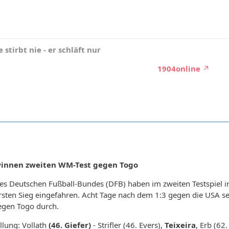
 stirbt nie - er schläft nur
1904online
winnen zweiten WM-Test gegen Togo
des Deutschen Fußball-Bundes (DFB) haben im zweiten Testspiel 
sten Sieg eingefahren. Acht Tage nach dem 1:3 gegen die USA set
egen Togo durch.
llung: Vollath
(46. Giefer)
- Strifler (46. Evers),
Teixeira
, Erb (62