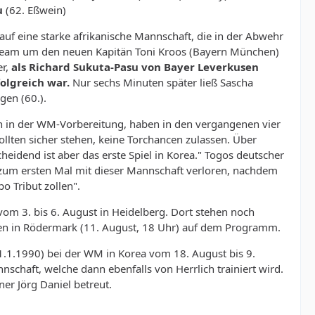
u
(62. Eßwein)
uf eine starke afrikanische Mannschaft, die in der Abwehr
B-Team um den neuen Kapitän Toni Kroos (Bayern München)
er,
als Richard Sukuta-Pasu von Bayer Leverkusen
olgreich war.
Nur sechs Minuten später ließ Sascha
gen (60.).
en in der WM-Vorbereitung, haben in den vergangenen vier
ollten sicher stehen, keine Torchancen zulassen. Über
heidend ist aber das erste Spiel in Korea." Togos deutscher
en zum ersten Mal mit dieser Mannschaft verloren, nachdem
o Tribut zollen".
vom 3. bis 6. August in Heidelberg. Dort stehen noch
den in Rödermark (11. August, 18 Uhr) auf dem Programm.
1.1.1990) bei der WM in Korea vom 18. August bis 9.
haft, welche dann ebenfalls von Herrlich trainiert wird.
er Jörg Daniel betreut.