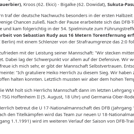
Sauerbier)
, Kroos (62. Ekici) - Bigalke (62. Dowidat),
Sukuta-Pas
 traf der deutsche Nachwuchs besonders in der ersten Halbzeit a
wenige Chancen zuließ. Nach der Pause erarbeitete sich das DF
 und kam folgerichtig in der 54. Spielminute zum Führungstreff
rbeit von Sebastian Rudy aus 16 Metern Torentfernung erf
 Berlin) mit einem Schlenzer von der Strafraumgrenze das 2:0 fol
zufrieden mit der Leistung seiner Mannschaft: "Wir stecken mitt
et. Dabei lag der Schwerpunkt vor allem auf der Defensive. Wir w
freue ich mich sehr, er gibt der Mannschaft Selbstvertrauen. Entsc
 meinte: "Ich gratuliere Heiko Herrlich zu diesem Sieg. Wir hab
 offen halten konnten. Letztlich mussten wir aber dem hohen Temp
 die WM holt sich Herrlichs Mannschaft dann im letzten Lehrgang 
ie TSG Hoffenheim II (5. August, 18 Uhr) und Germania Ober-Ro
errlich betreut die U 17-Nationalmannschaft des DFB (Jahrgang 
ch den Titelkämpfen wird das Team zur neuen U 18-Nationalmannsc
gang 1.1.1991) wird im weiteren Verlauf der Saison von DFB-Train