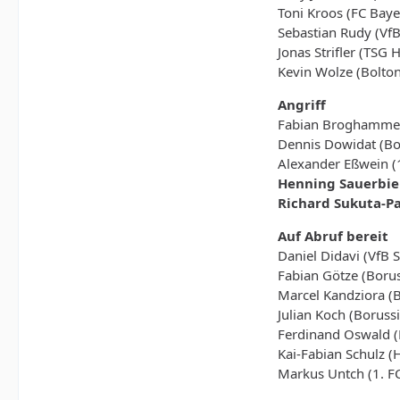
Toni Kroos (FC Bay
Sebastian Rudy (VfB
Jonas Strifler (TSG
Kevin Wolze (Bolto
Angriff
Fabian Broghammer
Dennis Dowidat (B
Alexander Eßwein (1
Henning Sauerbie
Richard Sukuta-Pa
Auf Abruf bereit
Daniel Didavi (VfB S
Fabian Götze (Boru
Marcel Kandziora (
Julian Koch (Borus
Ferdinand Oswald 
Kai-Fabian Schulz 
Markus Untch (1. F