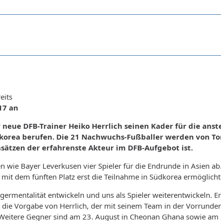
eits
17 an
r neue DFB-Trainer Heiko Herrlich seinen Kader für die ans
korea berufen. Die 21 Nachwuchs-Fußballer werden von To
nsätzen der erfahrenste Akteur im DFB-Aufgebot ist.
n wie Bayer Leverkusen vier Spieler für die Endrunde in Asien a
d mit dem fünften Platz erst die Teilnahme in Südkorea ermöglic
egermentalität entwickeln und uns als Spieler weiterentwickeln. Er
et die Vorgabe von Herrlich, der mit seinem Team in der Vorrun
t. Weitere Gegner sind am 23. August in Cheonan Ghana sowie am