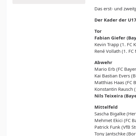
Das erst- und zweitp
Der Kader der U17
Tor
Fabian Giefer (Ba
Kevin Trapp (1. FC K
René Vollath (1. FC
Abwehr
Mario Erb (FC Bay
Kai Bastian Evers 
Matthias Haas (FC 
Konstantin Rausch 
Nils Teixeira (Bay
Mittelfeld
Sascha Bigalke (Her
Mehmet Ekici (FC 
Patrick Funk (VfB St
Tony Jantschke (Bo