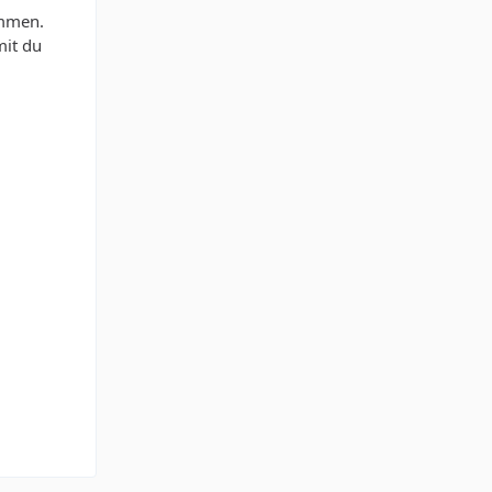
immen.
mit du