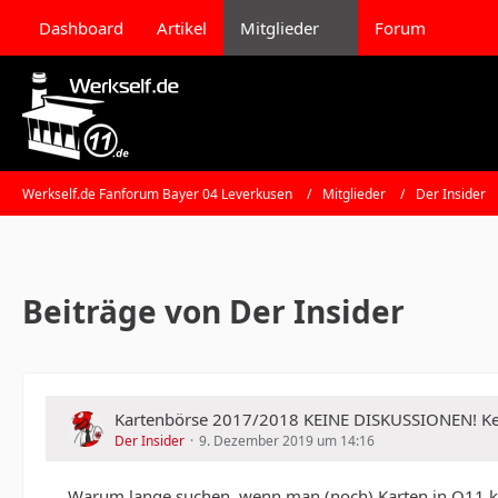
Dashboard
Artikel
Mitglieder
Forum
Werkself.de Fanforum Bayer 04 Leverkusen
Mitglieder
Der Insider
Beiträge von Der Insider
Kartenbörse 2017/2018 KEINE DISKUSSIONEN!
Der Insider
9. Dezember 2019 um 14:16
Warum lange suchen, wenn man (noch) Karten in O11 k