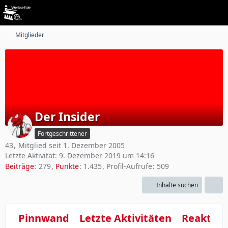
Mitglieder
Der Insider
Fortgeschrittener
43
Mitglied seit 1. Dezember 2005
Letzte Aktivität:
9. Dezember 2019 um 14:16
Beiträge
279
Punkte
1.435
Profil-Aufrufe
509
Inhalte suchen
Pinnwand
Letzte Aktivitäten
Reaktio