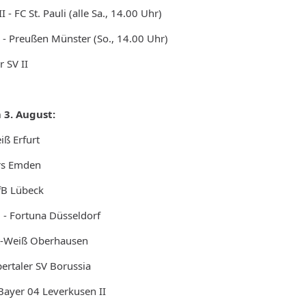
- FC St. Pauli (alle Sa., 14.00 Uhr)
I - Preußen Münster (So., 14.00 Uhr)
 SV II
 3. August:
iß Erfurt
ers Emden
fB Lübeck
 - Fortuna Düsseldorf
t-Weiß Oberhausen
pertaler SV Borussia
 Bayer 04 Leverkusen II