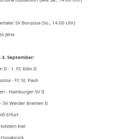
ertaler SV Borussia (So., 14.00 Uhr)
iss Jena
m 3. September:
II - 1. FC Köln II
sia - FC St. Pauli
n - Hamburger SV II
 - SV Werder Bremen II
iß Erfurt
Holstein Kiel
L Osnabrück