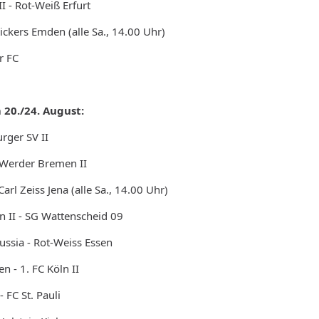
 - Rot-Weiß Erfurt
ickers Emden (alle Sa., 14.00 Uhr)
r FC
 20./24. August:
rger SV II
 Werder Bremen II
arl Zeiss Jena (alle Sa., 14.00 Uhr)
 II - SG Wattenscheid 09
ssia - Rot-Weiss Essen
 - 1. FC Köln II
 FC St. Pauli