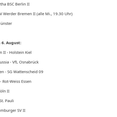
tha BSC Berlin II
V Werder Bremen II (alle Mi., 19.30 Uhr)
Münster
 6. August:
II - Holstein Kiel
ussia - VfL Osnabrück
n - SG Wattenscheid 09
- Rot-Weiss Essen
öln II
t. Pauli
amburger SV II