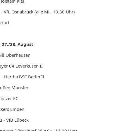
olstein Kiel
 - VfL Osnabrück (alle Mi., 19.30 Uhr)
rfurt
 27./28. August:
Weiß Oberhausen
ayer 04 Leverkusen II
- Hertha BSC Berlin II
eußen Münster
mnitzer FC
ickers Emden
I - VfB Lübeck
ortuna Düsseldorf (alle Sa., 14.00 Uhr)