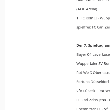
(AOL Arena)
1. FC Köln II - Wupp
spielfrei: FC Carl Ze
Der 7. Spieltag a
Bayer 04 Leverkusen 
Wuppertaler SV Borus
Rot-Weiß Oberhause
Fortuna Düsseldorf
VfB Lübeck - Rot-We
FC Carl Zeiss Jena - 
Chemnitzer FC - Vf