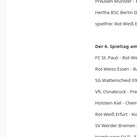
Preußen Münster - H
Hertha BSC Berlin II
spielfrei: Rot-Weiß E
Der 6. Spieltag am
FC St. Pauli - Rot-
Rot-Weiss Essen - B
SG Wattenscheid 09 
VfL Osnabrück - Pr
Holstein Kiel - Che
Rot-Weiß Erfurt - K
SV Werder Bremen I
Hamburger SV II - F