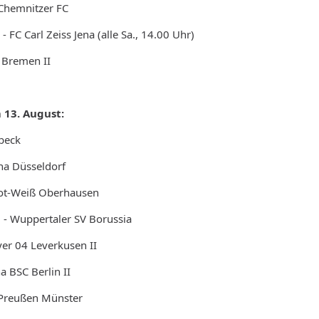
Chemnitzer FC
- FC Carl Zeiss Jena (alle Sa., 14.00 Uhr)
r Bremen II
 13. August:
übeck
una Düsseldorf
Rot-Weiß Oberhausen
 - Wuppertaler SV Borussia
er 04 Leverkusen II
ha BSC Berlin II
- Preußen Münster