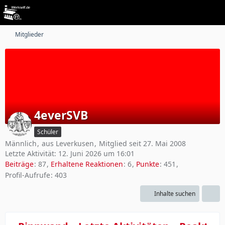
Mitglieder
4everSVB
Schüler
Männlich
aus Leverkusen
Mitglied seit 27. Mai 2008
Letzte Aktivität:
12. Juni 2026 um 16:01
Beiträge
87
Erhaltene Reaktionen
6
Punkte
451
Profil-Aufrufe
403
Inhalte suchen