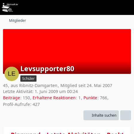
Mitglieder
Levsupporter80
Schüler
45
aus Ribnitz-Damgarten
Mitglied seit 24. Mai 2007
Letzte Aktivität:
1. Juni 2009 um 00:24
Beiträge
150
Erhaltene Reaktionen
1
Punkte
766
Profil-Aufrufe
427
Inhalte suchen