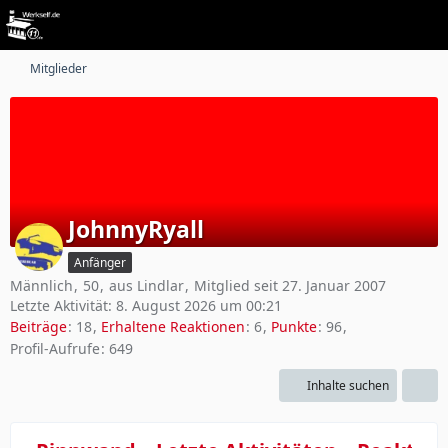
Mitglieder
JohnnyRyall
Anfänger
Männlich
50
aus Lindlar
Mitglied seit 27. Januar 2007
Letzte Aktivität:
8. August 2026 um 00:21
Beiträge
18
Erhaltene Reaktionen
6
Punkte
96
Profil-Aufrufe
649
Inhalte suchen