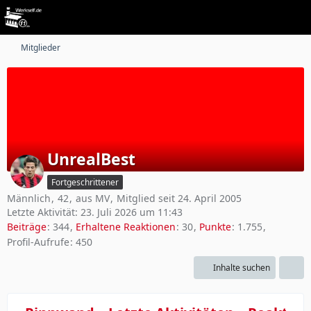
Mitglieder
UnrealBest
Fortgeschrittener
Männlich
42
aus MV
Mitglied seit 24. April 2005
Letzte Aktivität:
23. Juli 2026 um 11:43
Beiträge
344
Erhaltene Reaktionen
30
Punkte
1.755
Profil-Aufrufe
450
Inhalte suchen