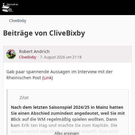
CliveBixby
Beiträge von CliveBixby
Robert Andrich
CliveBixby
7. August 2026 um 21:18
Gab paar spannende Aussagen im Interview mit der
Rheinischen Post (
Link
)
Zitat
Nach dem letzten Saisonspiel 2024/25 in Mainz hatten
Sie einen Abschied zumindest angedeutet, weil Sie mit
Blick auf die WM regelmäßig spielen wollten. Dann
kam Erik ten Hag und machte Sie zum Kapitän. Die
Saison verlief allerdings nicht wie erhofft. Nun wird
Alles anzeigen