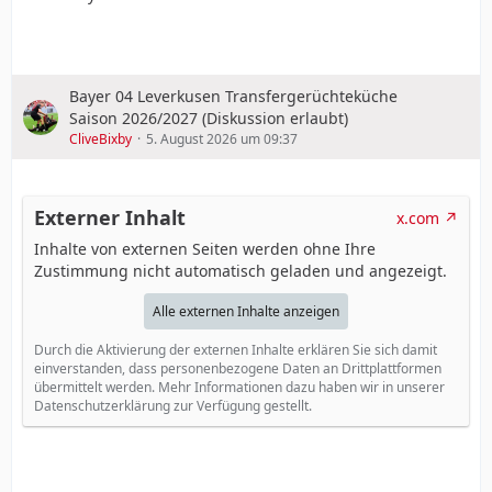
Andrich
Nein.
Sie haben in der vergangenen Saison die
Kapitänsbinde übernommen. Haben Sie diese Rolle
gern ausgefüllt, oder wurde die zusätzliche
Bayer 04 Leverkusen Transfergerüchteküche
Verantwortung zeitweise zur Belastung?
Saison 2026/2027 (Diskussion erlaubt)
CliveBixby
5. August 2026 um 09:37
Andrich
Das wurde ich im Laufe der Saison häufig
gefragt. Zu Beginn kamen viele Dinge zusammen, die
das Fass vielleicht zum Überlaufen brachten. Die
Mannschaft war nicht richtig zusammen, es gab an
Externer Inhalt
x.com
verschiedenen Stellen Probleme. Dann spielte der
Inhalte von externen Seiten werden ohne Ihre
Kapitän nicht gut und sah zwei Rote Karten. Man kann
Zustimmung nicht automatisch geladen und angezeigt.
deshalb zu dem Schluss gekommen sein, dass die Rolle
mich zusätzlich belastet hat. Ich kann nur sagen, dass
Alle externen Inhalte anzeigen
die Kapitänsbinde mit zunehmender Dauer der Saison
keine Belastung mehr für mich war. Vielleicht hat sie
Durch die Aktivierung der externen Inhalte erklären Sie sich damit
unterbewusst etwas mit mir gemacht. Im Nachhinein
einverstanden, dass personenbezogene Daten an Drittplattformen
empfinde ich das zum Glück nicht mehr so.
übermittelt werden. Mehr Informationen dazu haben wir in unserer
Datenschutzerklärung zur Verfügung gestellt.
Was würde es mit Ihnen machen, wenn Sie in
Leverkusen blieben, eine wichtige Rolle spielten, aber
nicht mehr Kapitän wären?