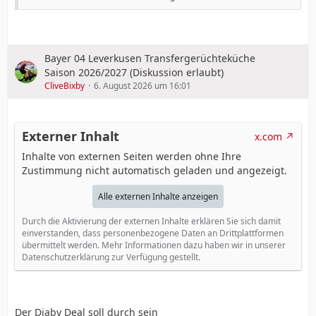
erneut über Ihre Zukunft gesprochen. Wie sehen Sie
die Situation?
Andrich
Ich lasse mich nicht davon beeinflussen, was
geschrieben oder gesagt wird. Solange ich das Gefühl
Bayer 04 Leverkusen Transfergerüchteküche
habe, sportlich wichtig zu sein, suche ich nicht von mir
Saison 2026/2027 (Diskussion erlaubt)
aus etwas Neues. Trotzdem schaut jeder Spieler, wohin
CliveBixby
6. August 2026 um 16:01
die Reise geht. Darüber kann man als Sportler offen
sprechen. Meine Aufgabe besteht darin, mich in die
bestmögliche Position zu bringen und dem Trainer zu
Externer Inhalt
x.com
zeigen, dass ich spielen möchte. Sollte der Trainer oder
Inhalte von externen Seiten werden ohne Ihre
die Vereinsführung irgendwann zu einer anderen
Zustimmung nicht automatisch geladen und angezeigt.
Einschätzung kommen, muss man darüber reden. Ich
ordne solche Situationen gern ehrlich und nach
Alle externen Inhalte anzeigen
sportlichen Kriterien ein. Im Moment sehe ich keinen
Grund, mich nach etwas Neuem umzuschauen.
Durch die Aktivierung der externen Inhalte erklären Sie sich damit
Natürlich gibt es Interessenten. Sie melden sich bei
einverstanden, dass personenbezogene Daten an Drittplattformen
meinem Berater, und er informiert mich darüber. Ich
übermittelt werden. Mehr Informationen dazu haben wir in unserer
sage dann: schön, aber ich bin hier. So ist das Geschäft.
Datenschutzerklärung zur Verfügung gestellt.
Es hat Ihnen also bislang niemand gesagt, dass Sie
sich einen neuen Verein suchen sollen?
Der Diaby Deal soll durch sein