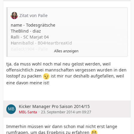
Zitat von Palle
name - Todesgrätsche
TheBlind - diaz
Ralli - SC Marjat 04
Hanniballol - B04HeartbreaKid
Ballack1904 - Palle
Alles anzeigen
Igel1904 - Bird
kaka-8 - Bay_Arena
tja. da muss wohl noch mal neu gelost werden, weil
BigB - SV Professor
offensichtlich zwei mannschaften vergessen wurden in den
BayerMania - schummifan
lostopf zu packen
ist mir nur deshalb aufgefallen, weil
King Loui - Schmubo90
eine davon meine ist!
GuessiLEV - Loddar
Alterjoe - Alex_aka_Fes
svb-nico - El Barto
jAck0r - arturovsrenato
Kicker Manager Pro Saison 2014/15
bNNddd - Skuhf
MBL-Santa
23. September 2014 um 09:27
core1904 - Fabi-SVB
QT-Praktikant - Chris16
Immerhin müssen wir dann schon mal nicht erst lange
rumfragen, um das Ergebnis zu erfahren