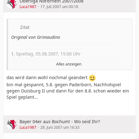
Oberliga Nordrhein 2007/2008
Luca1987
17. Juli 2007 um 00:18
Zitat
Original von Grimaudino
1. Spieltag, 05.08.2007, 15:00 Uhr
Alles anzeigen
Duisburg II - Leverkusen II
das wird dann wohl nochmal geändert
bin mal gespannt, 5.8. gegen Paderborn, Nachholspiel
gegen Duisburg II und dann für den 8.8. schon wieder ein
quelle :
© vierte-liga.de (pw)
Spiel geplant...
Bayer 04er aus Bochum! - Wo seid Ihr?
Luca1987
28. Juni 2007 um 16:33