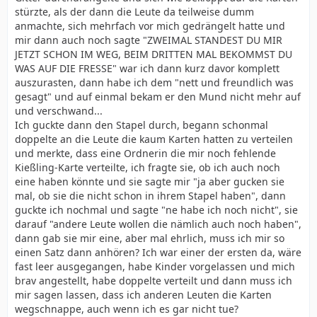
stürzte, als der dann die Leute da teilweise dumm
anmachte, sich mehrfach vor mich gedrängelt hatte und
mir dann auch noch sagte "ZWEIMAL STANDEST DU MIR
JETZT SCHON IM WEG, BEIM DRITTEN MAL BEKOMMST DU
WAS AUF DIE FRESSE" war ich dann kurz davor komplett
auszurasten, dann habe ich dem "nett und freundlich was
gesagt" und auf einmal bekam er den Mund nicht mehr auf
und verschwand...
Ich guckte dann den Stapel durch, begann schonmal
doppelte an die Leute die kaum Karten hatten zu verteilen
und merkte, dass eine Ordnerin die mir noch fehlende
Kießling-Karte verteilte, ich fragte sie, ob ich auch noch
eine haben könnte und sie sagte mir "ja aber gucken sie
mal, ob sie die nicht schon in ihrem Stapel haben", dann
guckte ich nochmal und sagte "ne habe ich noch nicht", sie
darauf "andere Leute wollen die nämlich auch noch haben",
dann gab sie mir eine, aber mal ehrlich, muss ich mir so
einen Satz dann anhören? Ich war einer der ersten da, wäre
fast leer ausgegangen, habe Kinder vorgelassen und mich
brav angestellt, habe doppelte verteilt und dann muss ich
mir sagen lassen, dass ich anderen Leuten die Karten
wegschnappe, auch wenn ich es gar nicht tue?