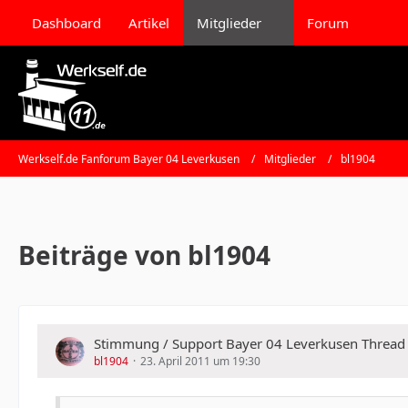
Dashboard
Artikel
Mitglieder
Forum
Werkself.de Fanforum Bayer 04 Leverkusen
Mitglieder
bl1904
Beiträge von bl1904
Stimmung / Support Bayer 04 Leverkusen Thread
bl1904
23. April 2011 um 19:30