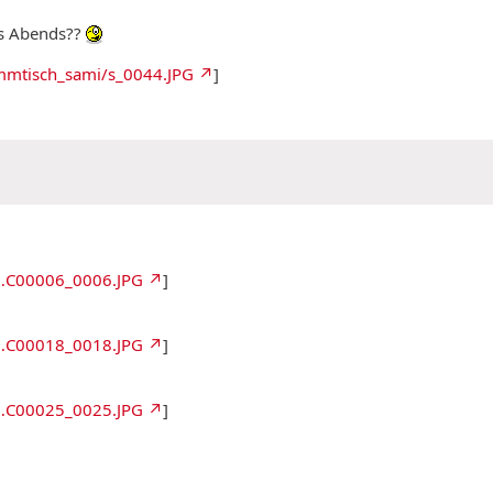
des Abends??
ammtisch_sami/s_0044.JPG
]
o…C00006_0006.JPG
]
o…C00018_0018.JPG
]
o…C00025_0025.JPG
]