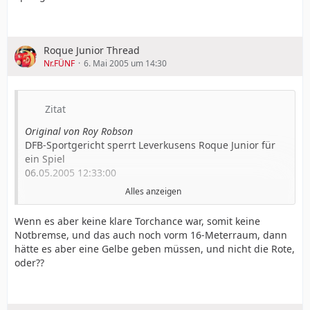
Roque Junior Thread
Nr.FÜNF
6. Mai 2005 um 14:30
Zitat
Original von Roy Robson
DFB-Sportgericht sperrt Leverkusens Roque Junior für
ein Spiel
06.05.2005 12:33:00
Alles anzeigen
Das Sportgericht des Deutschen Fußball-Bundes (DFB)
Wenn es aber keine klare Torchance war, somit keine
unter dem Vorsitz von Horst Buchterkirche
Notbremse, und das auch noch vorm 16-Meterraum, dann
(Drensteinfurt) hat in Frankfurt am Main gegen Jose
hätte es aber eine Gelbe geben müssen, und nicht die Rote,
Roque Junior vom Bundesligisten Bayer Leverkusen eine
oder??
Sperre von einem Spiel wegen unsportlichen Verhaltens
verhängt. Der DFB-Kontrollausschuss, von Heinz-
Wilhelm Fink (Koblenz) vertreten, hatte zuvor zwei