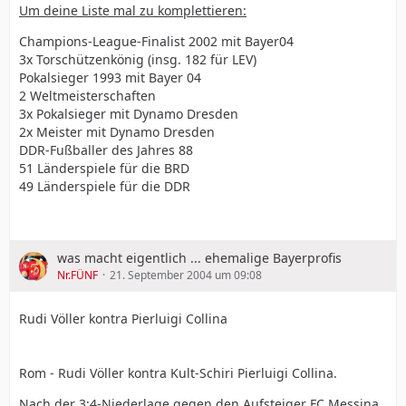
ausreichender Sicherheit nicht festgestellt werden,
Deutscher Pokalsieger : 1× Deutscher Pokalsieger 1993
Um deine Liste mal zu komplettieren:
dass es sich um eine Notbremse gehandelt hat."
mit Bayer Leverkusen
Nur
Champions-League-Finalist 2002 mit Bayer04
in diesem Fall aber wäre auf zwei Spiele Sperre zu
1× Platz 2 2002 mit Bayer Leverkusen
3x Torschützenkönig (insg. 182 für LEV)
entscheiden gewesen.
Bundesliga: 4× Platz 2 1997, 1999, 2000 und 2002 mit
Pokalsieger 1993 mit Bayer 04
Bayer Leverkusen
2 Weltmeisterschaften
2× Platz 3 1994 und 1998 mit Bayer Leverkusen
3x Pokalsieger mit Dynamo Dresden
Quelle: DFB
2x Meister mit Dynamo Dresden
Torschützenkönig 1993, 1997 und 1998
DDR-Fußballer des Jahres 88
182 Bundesligatreffer
51 Länderspiele für die BRD
49 Länderspiele für die DDR
Müsste, beide Nationalmannschaften zusammen
gerechnet, 100 Länderspieleinsätze gehabt haben.
Nicht ersichtlich die positiven Eigenschaften eines Ulf
was macht eigentlich ... ehemalige Bayerprofis
Kirstens, der immer mindestens 110 % für den Verein
Nr.FÜNF
21. September 2004 um 09:08
tut und tat!
Rudi Völler kontra Pierluigi Collina
Rom - Rudi Völler kontra Kult-Schiri Pierluigi Collina.
Nach der 3:4-Niederlage gegen den Aufsteiger FC Messina