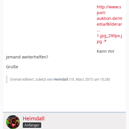
http://www.s
port-
auktion.de/m
edia/Bilderar
…
1.jpg_290px.j
pg
Kann mir
jemand weiterhelfen?
Grüße
Einmal editiert, zuletzt von
Heimdall
(
10. März 2015 um 10:28
)
Heimdall
Anfänger